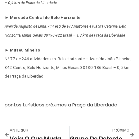
0,4 km
–
de Praça da Liberdade
► Mercado Central de Belo Horizonte
Avenida Augusto de Lima, 744 esq de av Amazonas e rua Sta Catarina, Belo
1,3 km
Horizonte, Minas Gerais 30190-922 Brasil –
de Praça da Liberdade
► Museu Mineiro
Nº 77 de 246 atividades em: Belo Horizonte – Avenida João Pinheiro,
342 Centro, Belo Horizonte, Minas Gerais 30130-186 Brasil – 0,5 km
de Praça da Liberdad
pontos turísticos próximos a Praça da Liberdade
ANTERIOR
PRÓXIMO
Veja O Que Muda No Trânsito De BH Neste Fim De Semana
Grupo De Detentos Vai Restaurar Prédios Da Praça Da Liberdade