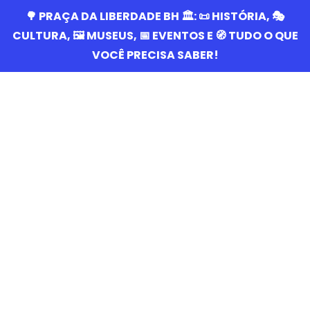
🌳 PRAÇA DA LIBERDADE BH 🏛️: 📜 HISTÓRIA, 🎭
CULTURA, 🖼️ MUSEUS, 📅 EVENTOS E 🧭 TUDO O QUE
VOCÊ PRECISA SABER!