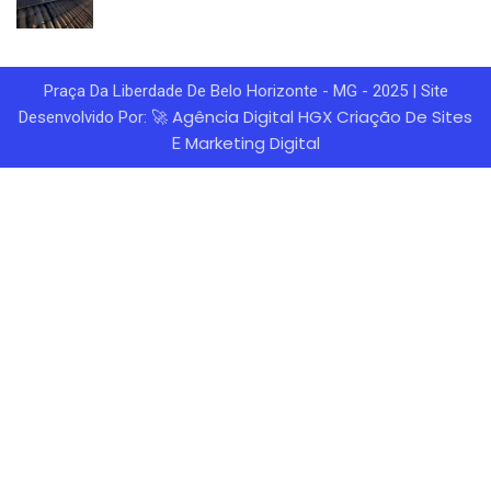
Praça Da Liberdade De Belo Horizonte - MG - 2025 | Site
Agência Digital HGX
Criação De Sites
Desenvolvido Por: 🚀
Marketing Digital
E