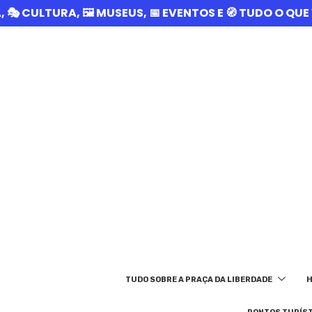
A, 🎭 CULTURA, 🖼️ MUSEUS, 📅 EVENTOS E 🧭 TUDO O Q
TUDO SOBRE A PRAÇA DA LIBERDADE
H