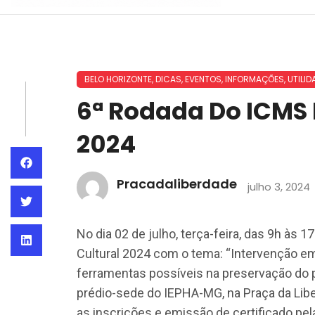
BELO HORIZONTE
,
DICAS
,
EVENTOS
,
INFORMAÇÕES
,
UTILID
6ª Rodada Do ICMS 
2024
Pracadaliberdade
julho 3, 2024
No dia 02 de julho, terça-feira, das 9h às
Cultural 2024 com o tema: “Intervenção 
ferramentas possíveis na preservação do p
prédio-sede do IEPHA-MG, na Praça da Lib
as inscrições e emissão de certificado pel