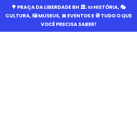
🌳 PRAÇA DA LIBERDADE BH 🏛️: 📜 HISTÓRIA, 🎭
CULTURA, 🖼️ MUSEUS, 📅 EVENTOS E 🧭 TUDO O QUE
VOCÊ PRECISA SABER!