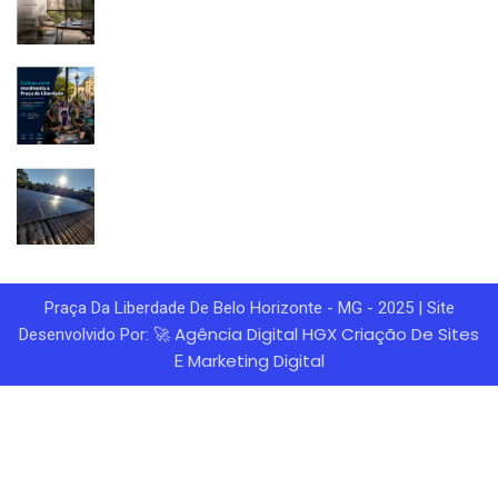
Praça Da Liberdade De Belo Horizonte - MG - 2025 | Site
Agência Digital HGX
Criação De Sites
Desenvolvido Por: 🚀
Marketing Digital
E