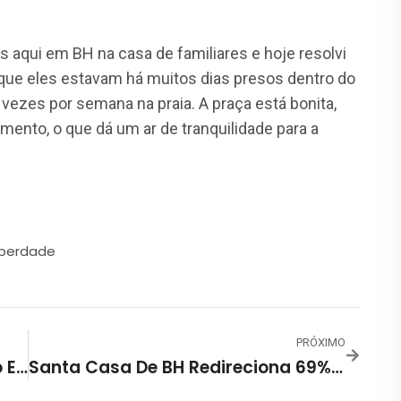
aqui em BH na casa de familiares e hoje resolvi
ue eles estavam há muitos dias presos dentro do
vezes por semana na praia. A praça está bonita,
ento, o que dá um ar de tranquilidade para a
iberdade
PRÓXIMO
Kalil E Vereadores Avaliam Auxílio Emergencial Na Grande BH
Santa Casa De BH Redireciona 69% Dos Leitos De Covid-19