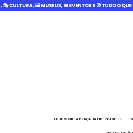
A, 🎭 CULTURA, 🖼️ MUSEUS, 📅 EVENTOS E 🧭 TUDO O Q
TUDO SOBRE A PRAÇA DA LIBERDADE
H