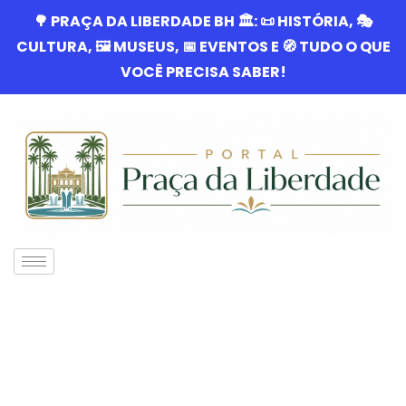
🌳 PRAÇA DA LIBERDADE BH 🏛️: 📜 HISTÓRIA, 🎭
CULTURA, 🖼️ MUSEUS, 📅 EVENTOS E 🧭 TUDO O QUE
VOCÊ PRECISA SABER!