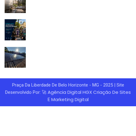
Praça Da Liberdade De Belo Horizonte - MG - 2025 | Site
Agência Digital HGX
Criação De Sites
Desenvolvido Por: 🚀
Marketing Digital
E