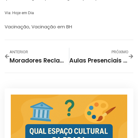
Via: Hoje em Dia
Vacinação
Vacinação em BH
,
ANTERIOR
PRÓXIMO
Moradores Reclamam De Aglomerações Constantes No Centro De BH
Aulas Presenciais Do Ensino Médio Voltaram Em BH