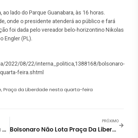
 ao lado do Parque Guanabara, às 16 horas.
de, onde o presidente atenderá ao público e fará
o foi dada pelo vereador belo-horizontino Nikolas
o Engler (PL).
ca/2022/08/22/interna_politica,1388168/bolsonaro-
quarta-feira.shtml
e
Praça da Liberdade nesta quarta-feira
,
PRÓXIMO
Bolsonaro Vai Discursar Da Praça Da Liberdade Nesta Quarta-Feira 23-08-2022
Bolsonaro Não Lota Praça Da Liberdade Em BH!