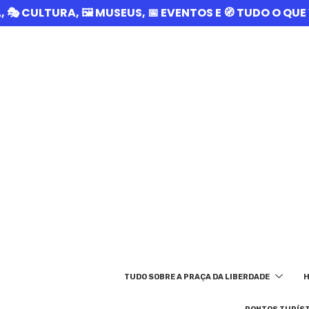
A, 🎭 CULTURA, 🖼️ MUSEUS, 📅 EVENTOS E 🧭 TUDO O Q
TUDO SOBRE A PRAÇA DA LIBERDADE
H