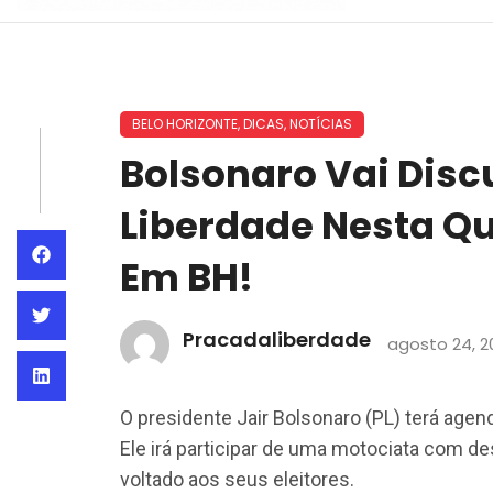
BELO HORIZONTE
,
DICAS
,
NOTÍCIAS
Bolsonaro Vai Disc
Liberdade Nesta Q
Em BH!
Pracadaliberdade
agosto 24, 2
O presidente Jair Bolsonaro (PL) terá agen
Ele irá participar de uma motociata com des
voltado aos seus eleitores.