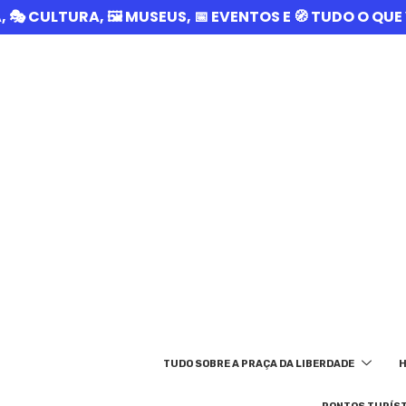
A, 🎭 CULTURA, 🖼️ MUSEUS, 📅 EVENTOS E 🧭 TUDO O Q
TUDO SOBRE A PRAÇA DA LIBERDADE
H