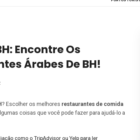
PONTOS TURÍST
H: Encontre Os
ntes Árabes De BH!
2
H
?
Escolher os melhores
restaurantes de comida
gumas coisas que você pode fazer para ajudá-lo a
iação como o TripAdvisor ou Yelp para ler