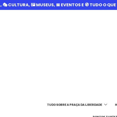
A, 🎭 CULTURA, 🖼️ MUSEUS, 📅 EVENTOS E 🧭 TUDO O Q
TUDO SOBRE A PRAÇA DA LIBERDADE
H