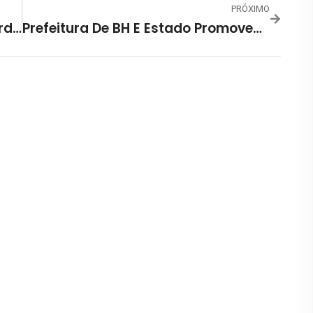
PRÓXIMO
Pela Primeira Vez, Palácio Da Liberdade, Em BH, Será Palco Da Paixão De Cristo
Prefeitura De BH E Estado Promovem Dia D De Prevenção À Dengue Neste Sábado