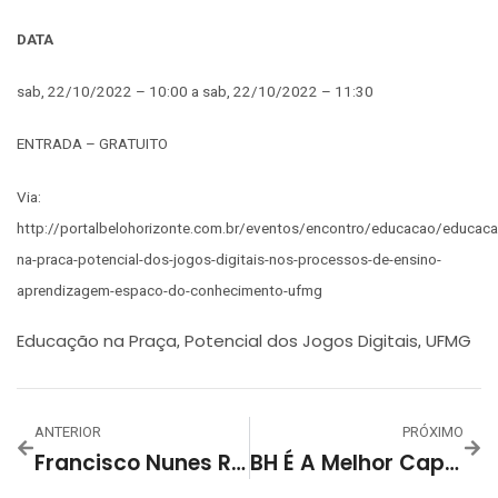
DATA
sab, 22/10/2022 – 10:00 a sab, 22/10/2022 – 11:30
ENTRADA – GRATUITO
Via:
http://portalbelohorizonte.com.br/eventos/encontro/educacao/educaca
na-praca-potencial-dos-jogos-digitais-nos-processos-de-ensino-
aprendizagem-espaco-do-conhecimento-ufmg
Educação na Praça
Potencial dos Jogos Digitais
UFMG
,
,
ANTERIOR
PRÓXIMO
Francisco Nunes Recebe Show Cênico “Terra Vista Da Lua”, De Felipe De Oliveira
BH É A Melhor Capital Em Acesso À Saúde Em Ranking De Competitividade