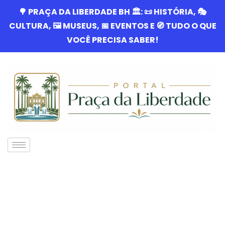
🌳 PRAÇA DA LIBERDADE BH 🏛️: 📜 HISTÓRIA, 🎭
CULTURA, 🖼️ MUSEUS, 📅 EVENTOS E 🧭 TUDO O QUE
VOCÊ PRECISA SABER!