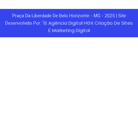
Praça Da Liberdade De Belo Horizonte - MG - 2025 | Site
Agência Digital HGX
Criação De Sites
Desenvolvido Por: 🚀
Marketing Digital
E