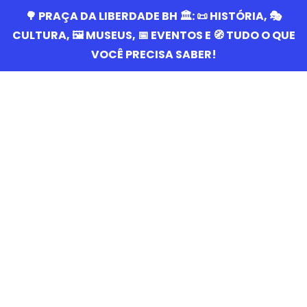
🌳 PRAÇA DA LIBERDADE BH 🏛️: 📜 HISTÓRIA, 🎭
CULTURA, 🖼️ MUSEUS, 📅 EVENTOS E 🧭 TUDO O QUE
VOCÊ PRECISA SABER!