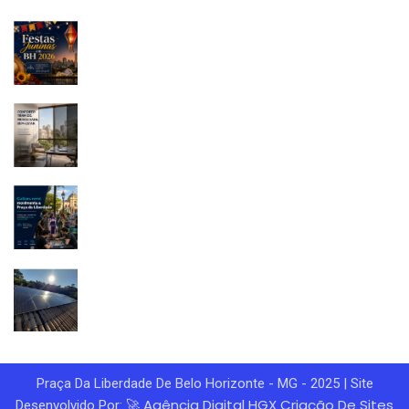
Praça Da Liberdade De Belo Horizonte - MG - 2025 | Site
Agência Digital HGX
Criação De Sites
Desenvolvido Por: 🚀