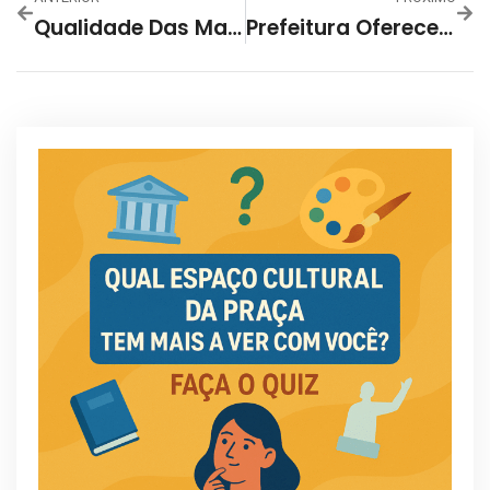
Qualidade Das Margens Do São Francisco É Tema Do Próximo “Ambiente Em Foco”
Prefeitura Oferece 15 Vagas Para Residência Médica E Multiprofissional