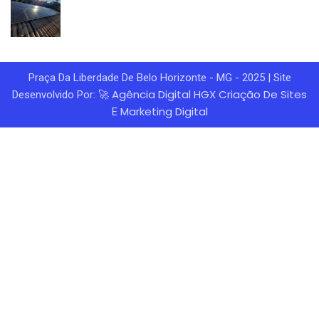
Praça Da Liberdade De Belo Horizonte - MG - 2025 | Site
Agência Digital HGX
Criação De Sites
Desenvolvido Por: 🚀
Marketing Digital
E