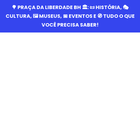
🌳 PRAÇA DA LIBERDADE BH 🏛️: 📜 HISTÓRIA, 🎭
CULTURA, 🖼️ MUSEUS, 📅 EVENTOS E 🧭 TUDO O QUE
VOCÊ PRECISA SABER!