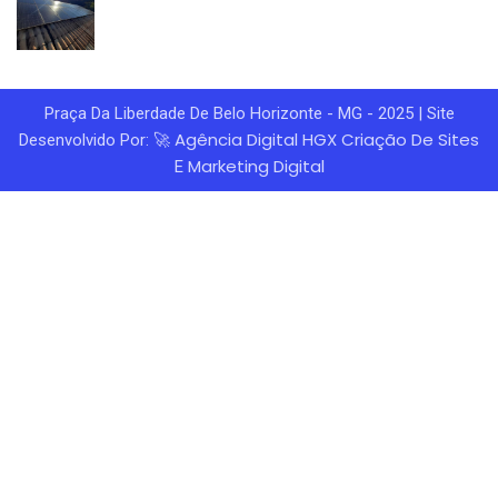
Praça Da Liberdade De Belo Horizonte - MG - 2025 | Site
Agência Digital HGX
Criação De Sites
Desenvolvido Por: 🚀
Marketing Digital
E