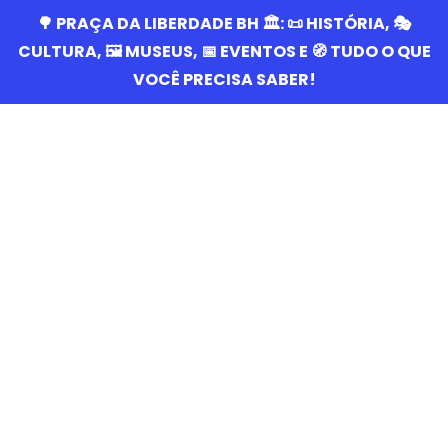
🌳 PRAÇA DA LIBERDADE BH 🏛️: 📜 HISTÓRIA, 🎭
CULTURA, 🖼️ MUSEUS, 📅 EVENTOS E 🧭 TUDO O QUE
VOCÊ PRECISA SABER!