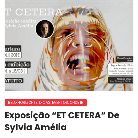
BELO HORIZONTE
,
DICAS
,
EVENTOS
,
ONDE IR
Exposição “ET CETERA” De
Sylvia Amélia