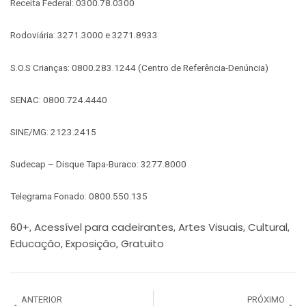
Receita Federal: 0300.78.0300
Rodoviária: 3271.3000 e 3271.8933
S.O.S Crianças: 0800.283.1244 (Centro de Referência-Denúncia)
SENAC: 0800.724.4440
SINE/MG: 2123.2415
Sudecap – Disque Tapa-Buraco: 3277.8000
Telegrama Fonado: 0800.550.135
60+
Acessível para cadeirantes
Artes Visuais
Cultural
,
,
,
,
Educação
Exposição
Gratuito
,
,
ANTERIOR
PRÓXIMO