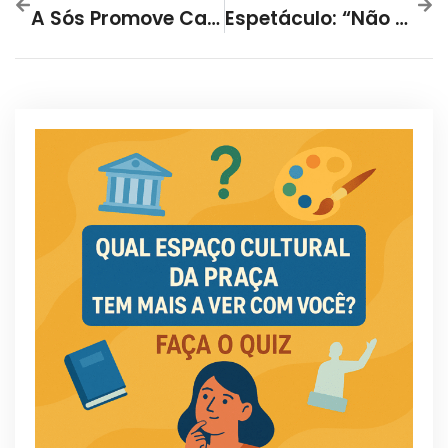
A Sós Promove Caça Ao Tesouro Gratuita Na Praça Da Liberdade
Espetáculo: “Não Se Mate”