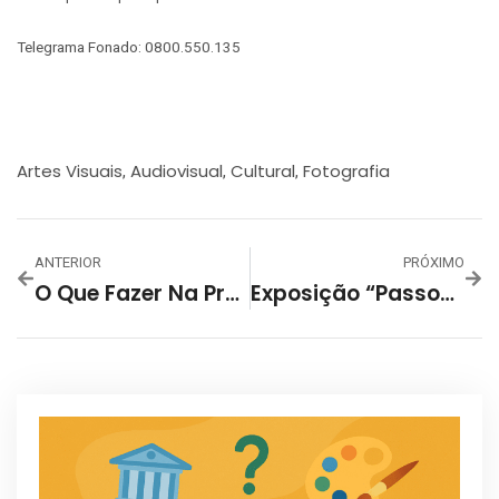
Telegrama Fonado: 0800.550.135
Artes Visuais
Audiovisual
Cultural
Fotografia
,
,
,
ANTERIOR
PRÓXIMO
O Que Fazer Na Praça Da Liberdade No Domingo? Veja Dicas!
Exposição “Passos Da Liberdade”: Uma Homenagem A Tiradentes E À Luta Pela Liberdade, Com Obras De Joanna Scharlé.