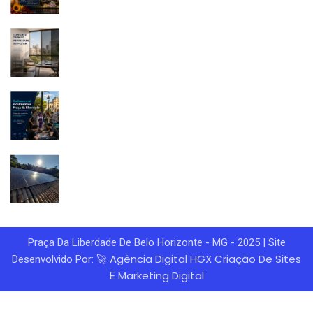
Praça Da Liberdade De Belo Horizonte - MG - 2025 | Site
Agência Digital HGX
Criação De Sites
Desenvolvido Por: 🚀
Marketing Digital
E