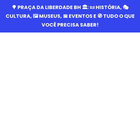
🌳 PRAÇA DA LIBERDADE BH 🏛️: 📜 HISTÓRIA, 🎭
CULTURA, 🖼️ MUSEUS, 📅 EVENTOS E 🧭 TUDO O QUE
VOCÊ PRECISA SABER!