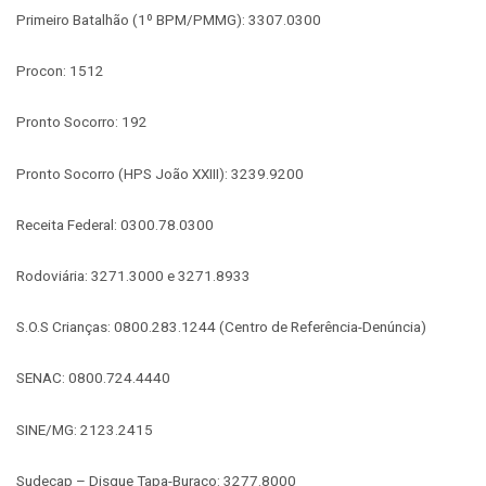
Primeiro Batalhão (1º BPM/PMMG): 3307.0300
Procon: 1512
Pronto Socorro: 192
Pronto Socorro (HPS João XXIII): 3239.9200
Receita Federal: 0300.78.0300
Rodoviária: 3271.3000 e 3271.8933
S.O.S Crianças: 0800.283.1244 (Centro de Referência-Denúncia)
SENAC: 0800.724.4440
SINE/MG: 2123.2415
Sudecap – Disque Tapa-Buraco: 3277.8000