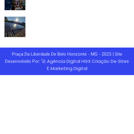
Praça Da Liberdade De Belo Horizonte - MG - 2025 | Site
Agência Digital HGX
Criação De Sites
Desenvolvido Por: 🚀
Marketing Digital
E