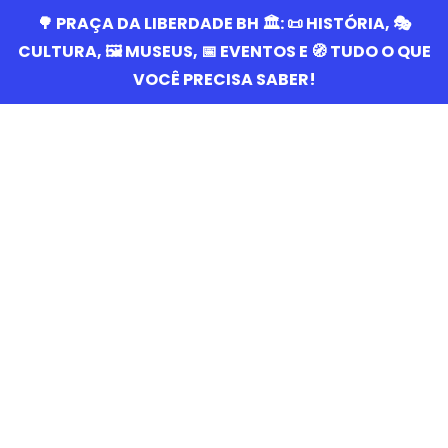
🌳 PRAÇA DA LIBERDADE BH 🏛️: 📜 HISTÓRIA, 🎭
CULTURA, 🖼️ MUSEUS, 📅 EVENTOS E 🧭 TUDO O QUE
VOCÊ PRECISA SABER!