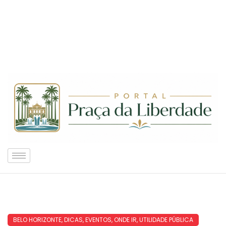
BELO HORIZONTE
,
DICAS
,
EVENTOS
,
ONDE IR
,
UTILIDADE PÚBLICA