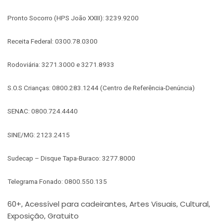
Pronto Socorro (HPS João XXIII): 3239.9200
Receita Federal: 0300.78.0300
Rodoviária: 3271.3000 e 3271.8933
S.O.S Crianças: 0800.283.1244 (Centro de Referência-Denúncia)
SENAC: 0800.724.4440
SINE/MG: 2123.2415
Sudecap – Disque Tapa-Buraco: 3277.8000
Telegrama Fonado: 0800.550.135
60+
Acessível para cadeirantes
Artes Visuais
Cultural
,
,
,
,
Exposição
Gratuito
,