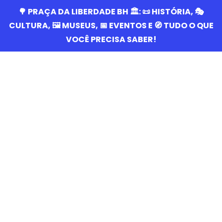
🌳 PRAÇA DA LIBERDADE BH 🏛️: 📜 HISTÓRIA, 🎭
CULTURA, 🖼️ MUSEUS, 📅 EVENTOS E 🧭 TUDO O QUE
VOCÊ PRECISA SABER!