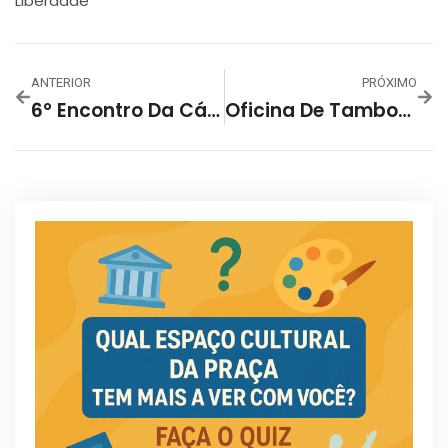
Liberdade
ANTERIOR
PRÓXIMO
6° Encontro Da Cátedra Lucasiana 2022 – Faculdade Ciências Médicas De Minas Gerais
Oficina De Tambor Mineiro Com Maurício Tizumba – Bar Do Museu Clube Da Esquina