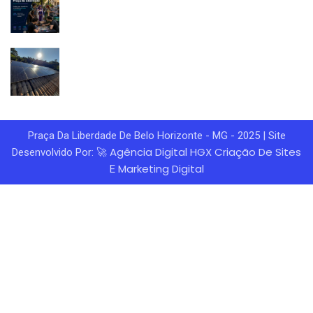
Praça Da Liberdade De Belo Horizonte - MG - 2025 | Site
Agência Digital HGX
Criação De Sites
Desenvolvido Por: 🚀
Marketing Digital
E