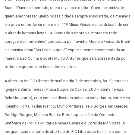
Brant: “Quero a liberdade, quero o vinho e o pão…Quero ser amizade,
quero amor prazer, Quero nossa cidade sempre ensolarada, os meninos
e o povo no poder eu quero ver…” “E Minas Gerais nunca deixará de ser
o altar de homens livres… A liberdade sempre vai morar em todo
coração de montanhês” composta por Tavinho Moura e Fernando Brant
e a música tema “Ser Livre, o que é” especialmente encomendada ao
maestro Leo Cunha e poeta Murilo Antunes que será apresentada por
todos os grupos nos finais dos eventos.
A abertura do FIC Liberdade será no dia 7 de setembro, às 19 horas na
Igreja de Santa Teresa (Praça Duque de Caxias, 200 – Santa Tereza,
Belo Horizonte), com corais e diversos músicos convidados, entre eles
Toninho Horta, Tadeu Franco, Murilo Antunes, Telo Borges, Ian Guedes,
Rodrigo Borges, Mariana Brant e Beto Lopes, além da Orquestra
Sinfônica da Polícia Militar de Minas Gerais e o Coral de Mil Vozes. A
programação da noite de abertura do FIC Liberdade terá início com o