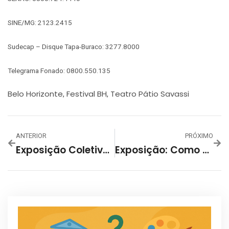
SINE/MG: 2123.2415
Sudecap – Disque Tapa-Buraco: 3277.8000
Telegrama Fonado: 0800.550.135
Belo Horizonte
Festival BH
Teatro Pátio Savassi
,
,
ANTERIOR
PRÓXIMO
Exposição Coletiva: ‘Dez Anos Dos Ateliês De Pintura’
Exposição: Como Pisar Suavemente Na Terra