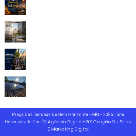
Praça Da Liberdade De Belo Horizonte - MG - 2025 | Site
Agência Digital HGX
Criação De Sites
Desenvolvido Por: 🚀
Marketing Digital
E