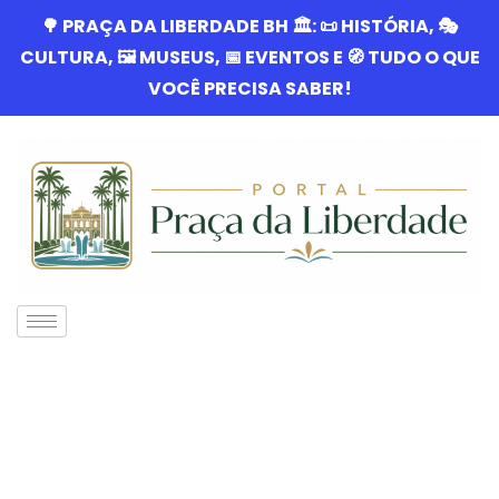
🌳 PRAÇA DA LIBERDADE BH 🏛️: 📜 HISTÓRIA, 🎭
CULTURA, 🖼️ MUSEUS, 📅 EVENTOS E 🧭 TUDO O QUE
VOCÊ PRECISA SABER!