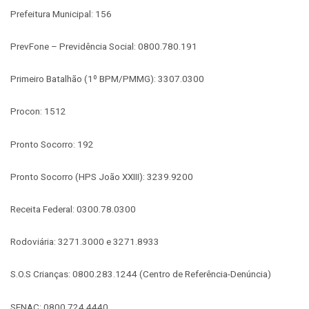
Prefeitura Municipal: 156
PrevFone – Previdência Social: 0800.780.191
Primeiro Batalhão (1º BPM/PMMG): 3307.0300
Procon: 1512
Pronto Socorro: 192
Pronto Socorro (HPS João XXIII): 3239.9200
Receita Federal: 0300.78.0300
Rodoviária: 3271.3000 e 3271.8933
S.O.S Crianças: 0800.283.1244 (Centro de Referência-Denúncia)
SENAC: 0800.724.4440