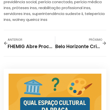
previdência social
perícia conectada
perícia médica
,
,
inss
próteses inss
reabilitação profissional inss
,
,
,
servidores inss
superintendência sudeste ii
teleperícia
,
,
inss
wolney queiroz inss
,
ANTERIOR
PRÓXIMO
FHEMIG Abre Processo Seletivo Para Técnico De Enfermagem Em Belo Horizonte
Belo Horizonte Cria Dia Da Fidelidade Conjugal E Do Casamento Monogâmico Cristão