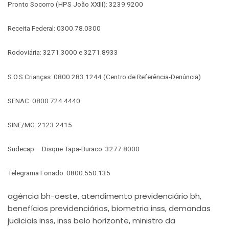
Pronto Socorro (HPS João XXIII): 3239.9200
Receita Federal: 0300.78.0300
Rodoviária: 3271.3000 e 3271.8933
S.O.S Crianças: 0800.283.1244 (Centro de Referência-Denúncia)
SENAC: 0800.724.4440
SINE/MG: 2123.2415
Sudecap – Disque Tapa-Buraco: 3277.8000
Telegrama Fonado: 0800.550.135
agência bh-oeste
atendimento previdenciário bh
,
,
benefícios previdenciários
biometria inss
demandas
,
,
judiciais inss
inss belo horizonte
ministro da
,
,