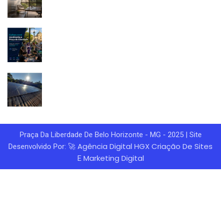
Praça Da Liberdade De Belo Horizonte - MG - 2025 | Site
Agência Digital HGX
Criação De Sites
Desenvolvido Por: 🚀
Marketing Digital
E