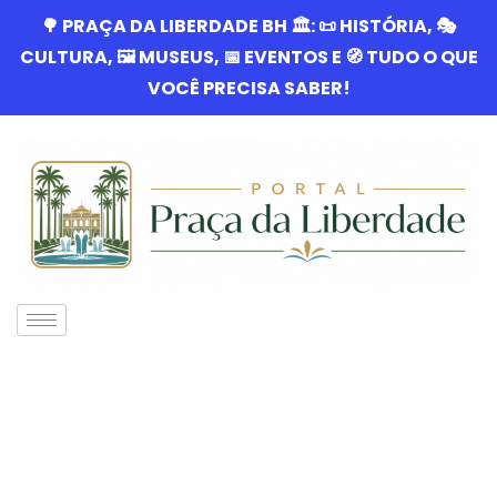
🌳 PRAÇA DA LIBERDADE BH 🏛️: 📜 HISTÓRIA, 🎭
CULTURA, 🖼️ MUSEUS, 📅 EVENTOS E 🧭 TUDO O QUE
VOCÊ PRECISA SABER!