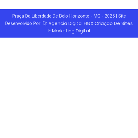
Praça Da Liberdade De Belo Horizonte - MG - 2025 | Site
Agência Digital HGX
Criação De Sites
Desenvolvido Por: 🚀
Marketing Digital
E