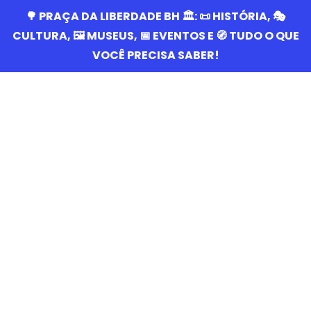
🌳 PRAÇA DA LIBERDADE BH 🏛️: 📜 HISTÓRIA, 🎭
CULTURA, 🖼️ MUSEUS, 📅 EVENTOS E 🧭 TUDO O QUE
VOCÊ PRECISA SABER!