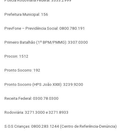
Polícia Rodoviária Federal: 3333.2999
Prefeitura Municipal: 156
PrevFone – Previdência Social: 0800.780.191
Primeiro Batalhão (1º BPM/PMMG): 3307.0300
Procon: 1512
Pronto Socorro: 192
Pronto Socorro (HPS João XXIII): 3239.9200
Receita Federal: 0300.78.0300
Rodoviária: 3271.3000 e 3271.8933
S.O.S Crianças: 0800.283.1244 (Centro de Referência-Denúncia)