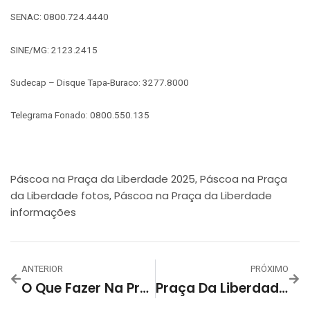
SENAC: 0800.724.4440
SINE/MG: 2123.2415
Sudecap – Disque Tapa-Buraco: 3277.8000
Telegrama Fonado: 0800.550.135
Páscoa na Praça da Liberdade 2025
Páscoa na Praça
,
da Liberdade fotos
Páscoa na Praça da Liberdade
,
informações
ANTERIOR
PRÓXIMO
O Que Fazer Na Praça Da Liberdade No Feriado De 18 A 22 De Abril De 2025?
Praça Da Liberdade Será Palco Da Emocionante Encenação Da Paixão De Cristo Nesta Sexta-Feira Santa