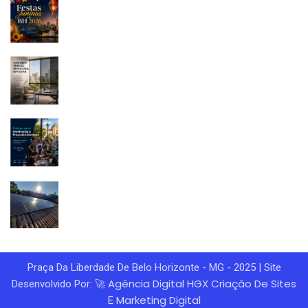
Praça Da Liberdade De Belo Horizonte - MG - 2025 | Site
Agência Digital HGX
Criação De Sites
Desenvolvido Por: 🚀
Marketing Digital
E