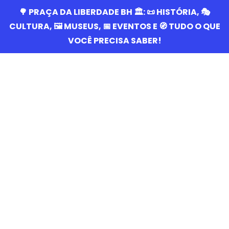
🌳 PRAÇA DA LIBERDADE BH 🏛️: 📜 HISTÓRIA, 🎭
CULTURA, 🖼️ MUSEUS, 📅 EVENTOS E 🧭 TUDO O QUE
VOCÊ PRECISA SABER!