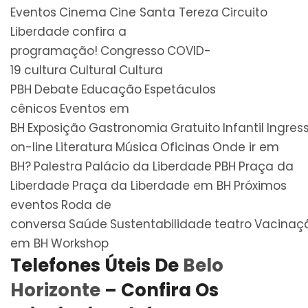
Eventos
Cinema
Cine Santa Tereza
Circuito
Liberdade
confira a
programação!
Congresso
COVID-
19
cultura
Cultural
Cultura
PBH
Debate
Educação
Espetáculos
cênicos
Eventos em
BH
Exposição
Gastronomia
Gratuito
Infantil
Ingres
on-line
Literatura
Música
Oficinas
Onde ir em
BH?
Palestra
Palácio da Liberdade
PBH
Praça da
Liberdade
Praça da Liberdade em BH
Próximos
eventos
Roda de
conversa
Saúde
Sustentabilidade
teatro
Vacinaç
em BH
Workshop
Telefones Úteis De
Belo
Horizonte
– Confira Os