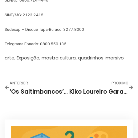
SENAC: 0800.724.4440
SINE/MG: 2123.2415
Sudecap – Disque Tapa-Buraco: 3277.8000
Telegrama Fonado: 0800.550.135
arte
Exposição
mostra cultura
quadrinhos imersivo
,
,
,
ANTERIOR
PRÓXIMO
‘Os Saltimbancos’, De Chico Buarque, Abre Temporada De Musicais Infantis Em BH
Kiko Loureiro Garante Que Vai Tocar Angra E Megadeth No Show Que Fará Em BH