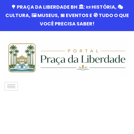
🌳 PRAÇA DA LIBERDADE BH 🏛️: 📜 HISTÓRIA, 🎭
CULTURA, 🖼️ MUSEUS, 📅 EVENTOS E 🧭 TUDO O QUE
VOCÊ PRECISA SABER!