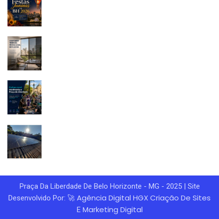
Praça Da Liberdade De Belo Horizonte - MG - 2025 | Site
Agência Digital HGX
Criação De Sites
Desenvolvido Por: 🚀
Marketing Digital
E