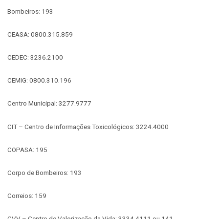
Bombeiros: 193
CEASA: 0800.315.859
CEDEC: 3236.2100
CEMIG: 0800.310.196
Centro Municipal: 3277.9777
CIT – Centro de Informações Toxicológicos: 3224.4000
COPASA: 195
Corpo de Bombeiros: 193
Correios: 159
CVV – Centro de Valorização da Vida: 3334.4111 ou 141