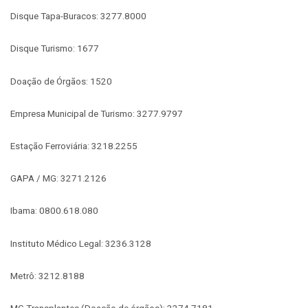
Disque Tapa-Buracos: 3277.8000
Disque Turismo: 1677
Doação de Órgãos: 1520
Empresa Municipal de Turismo: 3277.9797
Estação Ferroviária: 3218.2255
GAPA / MG: 3271.2126
Ibama: 0800.618.080
Instituto Médico Legal: 3236.3128
Metrô: 3212.8188
MG Transplantes (Doação de órgãos): 3274.7181