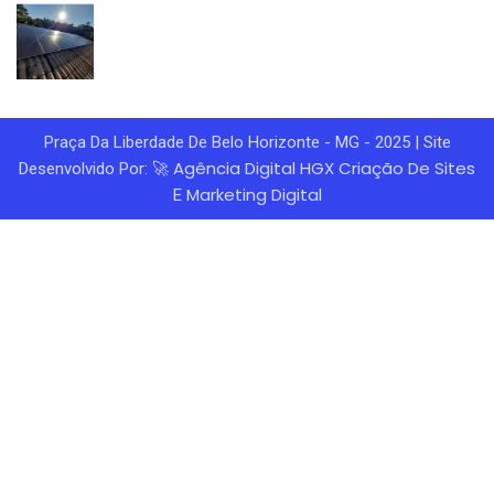
Praça Da Liberdade De Belo Horizonte - MG - 2025 | Site
Agência Digital HGX
Criação De Sites
Desenvolvido Por: 🚀
Marketing Digital
E