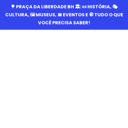
🌳 PRAÇA DA LIBERDADE BH 🏛️: 📜 HISTÓRIA, 🎭
CULTURA, 🖼️ MUSEUS, 📅 EVENTOS E 🧭 TUDO O QUE
VOCÊ PRECISA SABER!