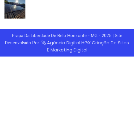
Praça Da Liberdade De Belo Horizonte - MG - 2025 | Site
Agência Digital HGX
Criação De Sites
Desenvolvido Por: 🚀
Marketing Digital
E