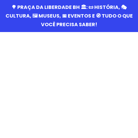
🌳 PRAÇA DA LIBERDADE BH 🏛️: 📜 HISTÓRIA, 🎭
CULTURA, 🖼️ MUSEUS, 📅 EVENTOS E 🧭 TUDO O QUE
VOCÊ PRECISA SABER!