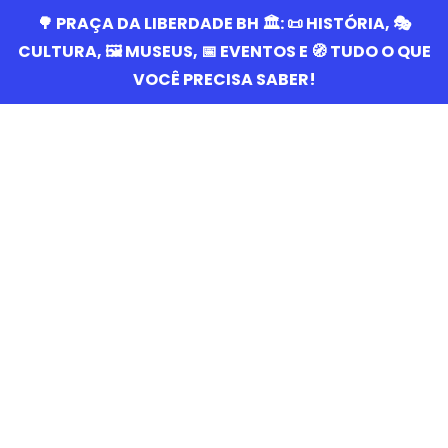
🌳 PRAÇA DA LIBERDADE BH 🏛️: 📜 HISTÓRIA, 🎭
CULTURA, 🖼️ MUSEUS, 📅 EVENTOS E 🧭 TUDO O QUE
VOCÊ PRECISA SABER!