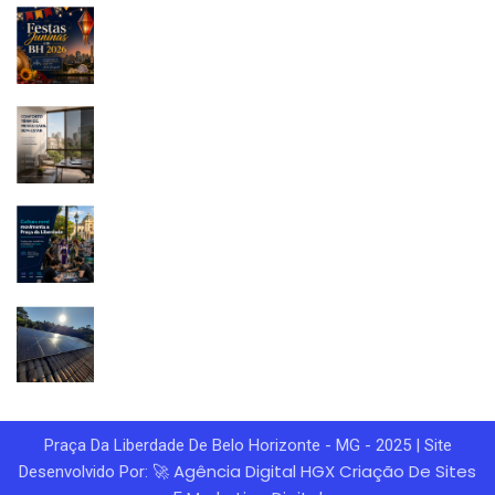
Praça Da Liberdade De Belo Horizonte - MG - 2025 | Site
Agência Digital HGX
Criação De Sites
Desenvolvido Por: 🚀