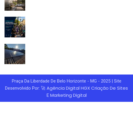
Praça Da Liberdade De Belo Horizonte - MG - 2025 | Site
Agência Digital HGX
Criação De Sites
Desenvolvido Por: 🚀
Marketing Digital
E