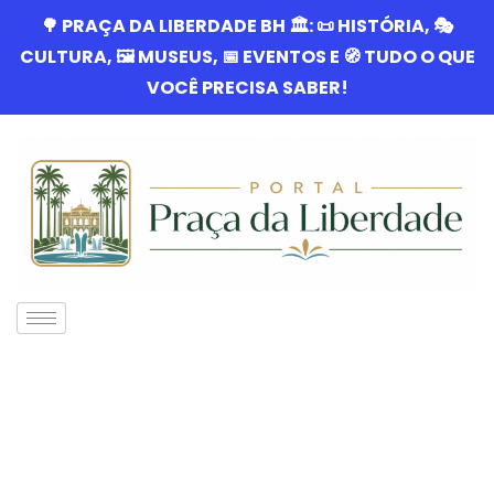
🌳 PRAÇA DA LIBERDADE BH 🏛️: 📜 HISTÓRIA, 🎭
CULTURA, 🖼️ MUSEUS, 📅 EVENTOS E 🧭 TUDO O QUE
VOCÊ PRECISA SABER!