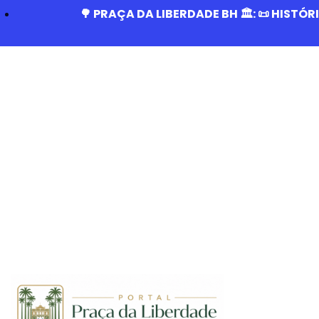
🌳 PRAÇA DA LIBERDADE BH 🏛️: 📜 HISTÓ