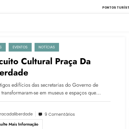
PONTOS TURÍST
S
EVENTOS
NOTÍCIAS
cuito Cultural Praça Da
berdade
tigos edifícios das secretarias do Governo de
 transformaram-se em museus e espaços que…
racadaliberdade
9 Comentários
ulte Mais Informação