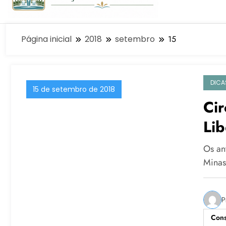
Página inicial
2018
setembro
15
DICA
15 de setembro de 2018
Cir
Li
Os an
Minas
P
Cons