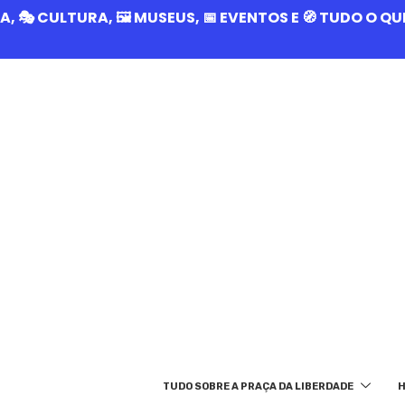
RIA, 🎭 CULTURA, 🖼️ MUSEUS, 📅 EVENTOS E 🧭 TUDO O 
TUDO SOBRE A PRAÇA DA LIBERDADE
H