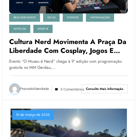
BELO HORIZONTE
DICAS
EVENTOS
INFORMAÇÕES
NOTÍCIAS
ONDE IR
Cultura Nerd Movimenta A Praça Da
Liberdade Com Cosplay, Jogos E
Quadrinhos
Evento “O Museu é Nerd” chega à 9ª edição com programação
gratuita no MM Gerdau,…
Pracadaliberdade
Consulte Mais Informação
0 Comentários
10 de março de 2026