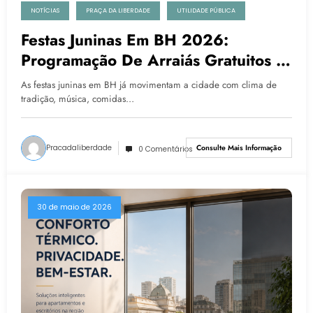
NOTÍCIAS
PRAÇA DA LIBERDADE
UTILIDADE PÚBLICA
Festas Juninas Em BH 2026:
Programação De Arraiás Gratuitos E
Pagos Em Belo Horizonte
As festas juninas em BH já movimentam a cidade com clima de
tradição, música, comidas…
Pracadaliberdade
Consulte Mais Informação
0 Comentários
30 de maio de 2026