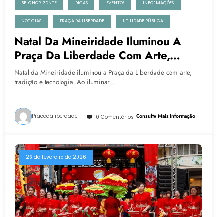
BELO HORIZONTE
DICAS
EVENTOS
INFORMAÇÕES
NOTÍCIAS
PRAÇA DA LIBERDADE
UTILIDADE PÚBLICA
Natal Da Mineiridade Iluminou A
Praça Da Liberdade Com Arte,
Tradição E Tecnologia
Natal da Mineiridade iluminou a Praça da Liberdade com arte,
tradição e tecnologia. Ao iluminar…
Pracadaliberdade
Consulte Mais Informação
0 Comentários
26 de fevereiro de 2026