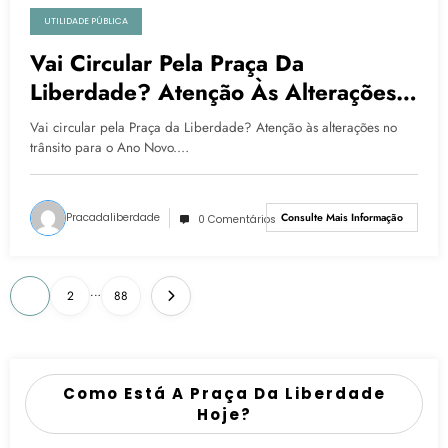
UTILIDADE PÚBLICA
Vai Circular Pela Praça Da
Liberdade? Atenção Às Alterações
No Trânsito Para O Ano Novo
Vai circular pela Praça da Liberdade? Atenção às alterações no
trânsito para o Ano Novo.…
Pracadaliberdade
Consulte Mais Informação
0 Comentários
…
1
2
88
Como Está A Praça Da Liberdade
Hoje?