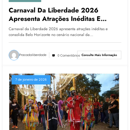
Carnaval Da Liberdade 2026
Apresenta Atrações Inéditas E
Consolida Belo Horizonte No
Carnaval da Liberdade 2026 apresenta atrações inéditas e
Cenário Nacional Da Folia
consolida Belo Horizonte no cenário nacional da…
Pracadaliberdade
Consulte Mais Informação
0 Comentários
7 de janeiro de 2026