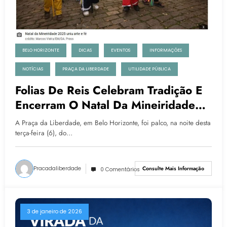
BELO HORIZONTE
DICAS
EVENTOS
INFORMAÇÕES
NOTÍCIAS
PRAÇA DA LIBERDADE
UTILIDADE PÚBLICA
Folias De Reis Celebram Tradição E
Encerram O Natal Da Mineiridade
Na Praça Da Liberdade
A Praça da Liberdade, em Belo Horizonte, foi palco, na noite desta
terça-feira (6), do…
Pracadaliberdade
Consulte Mais Informação
0 Comentários
3 de janeiro de 2026