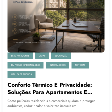
BELO HORIZONTE
DICAS
EDUCAÇÃO
EMPRESAS ESPECIALIZADAS
INFORMAÇÕES
NOTÍCIAS
UTILIDADE PÚBLICA
Conforto Térmico E Privacidade:
Soluções Para Apartamentos E
Escritórios Na Região Da Praça Da
Como películas residenciais e comerciais ajudam a proteger
Liberdade
ambientes, reduzir calor e valorizar imóveis em…