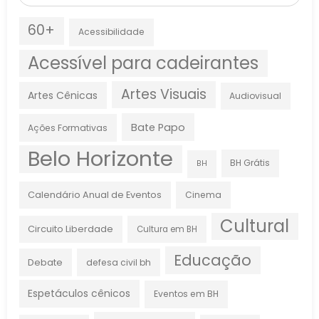
60+
Acessibilidade
Acessível para cadeirantes
Artes Visuais
Artes Cênicas
Audiovisual
Bate Papo
Ações Formativas
Belo Horizonte
BH Grátis
BH
Calendário Anual de Eventos
Cinema
Cultural
Circuito Liberdade
Cultura em BH
Educação
Debate
defesa civil bh
Espetáculos cênicos
Eventos em BH