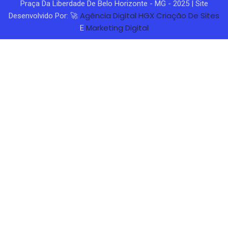
Praça Da Liberdade De Belo Horizonte - MG - 2025 | Site
Agência Digital HGX
Criação De Sites
Desenvolvido Por: 🚀
Marketing Digital
E