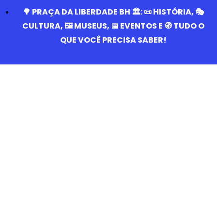
🌳 PRAÇA DA LIBERDADE BH 🏛️: 📜 HISTÓRIA, 🎭
CULTURA, 🖼️ MUSEUS, 📅 EVENTOS E 🧭 TUDO O
QUE VOCÊ PRECISA SABER!