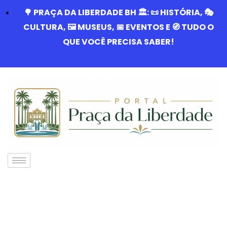
🌳 PRAÇA DA LIBERDADE BH 🏛️: 📜 HISTÓRIA, 🎭
CULTURA, 🖼️ MUSEUS, 📅 EVENTOS E 🧭 TUDO O
QUE VOCÊ PRECISA SABER!