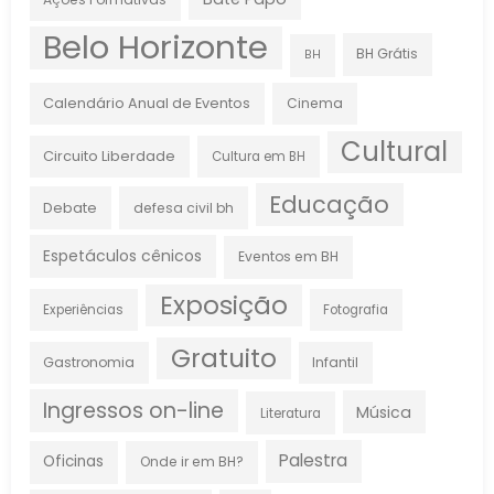
Belo Horizonte
BH Grátis
BH
Calendário Anual de Eventos
Cinema
Cultural
Circuito Liberdade
Cultura em BH
Educação
Debate
defesa civil bh
Espetáculos cênicos
Eventos em BH
Exposição
Experiências
Fotografia
Gratuito
Gastronomia
Infantil
Ingressos on-line
Música
Literatura
Palestra
Oficinas
Onde ir em BH?