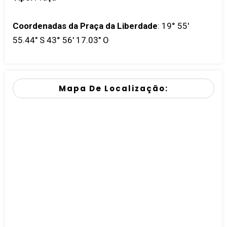
Coordenadas da Praça da Liberdade
:
19° 55'
55.44" S 43° 56' 17.03" O
Mapa De Localização: