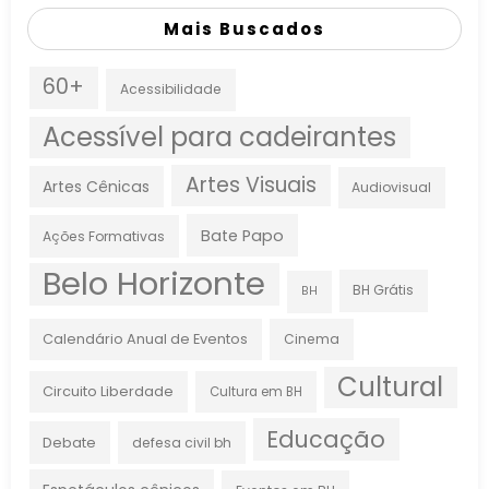
Mais Buscados
60+
Acessibilidade
Acessível para cadeirantes
Artes Visuais
Artes Cênicas
Audiovisual
Bate Papo
Ações Formativas
Belo Horizonte
BH Grátis
BH
Calendário Anual de Eventos
Cinema
Cultural
Circuito Liberdade
Cultura em BH
Educação
Debate
defesa civil bh