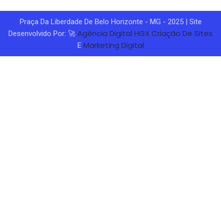
Praça Da Liberdade De Belo Horizonte - MG - 2025 | Site
Agência Digital HGX
Criação De Sites
Desenvolvido Por: 🚀
Marketing Digital
E