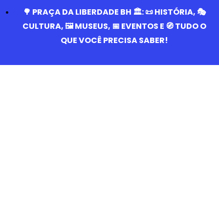
🌳 PRAÇA DA LIBERDADE BH 🏛️: 📜 HISTÓRIA, 🎭
CULTURA, 🖼️ MUSEUS, 📅 EVENTOS E 🧭 TUDO O
QUE VOCÊ PRECISA SABER!