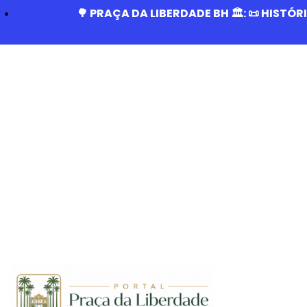
🌳 PRAÇA DA LIBERDADE BH 🏛️: 📜 HISTÓ