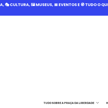
RIA, 🎭 CULTURA, 🖼️ MUSEUS, 📅 EVENTOS E 🧭 TUDO O 
TUDO SOBRE A PRAÇA DA LIBERDADE
H