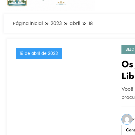
Página inicial
2023
abril
18
BELO
18 de abril de 2023
Os 
Lib
E F
Você 
procu
P
Cons