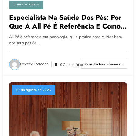
UTILIDADE PÚBLICA
Especialista Na Saúde Dos Pés: Por
Que A All Pé É Referência E Como
Cuidar Bem Dos Pés?
All Pé é referência em podologia: guia prático para cuidar bem
dos seus pés Se…
Pracadaliberdade
Consulte Mais Informação
0 Comentários
27 de agosto de 2025