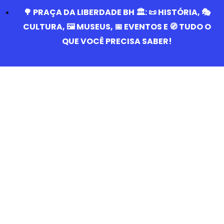
🌳 PRAÇA DA LIBERDADE BH 🏛️: 📜 HISTÓRIA, 🎭
CULTURA, 🖼️ MUSEUS, 📅 EVENTOS E 🧭 TUDO O
QUE VOCÊ PRECISA SABER!