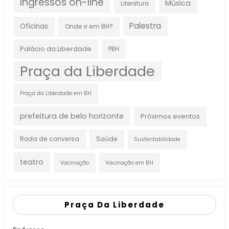
Ingressos on-line
Música
Literatura
Palestra
Oficinas
Onde ir em BH?
Palácio da Liberdade
PBH
Praça da Liberdade
Praça da Liberdade em BH
prefeitura de belo horizonte
Próximos eventos
Roda de conversa
Saúde
Sustentabilidade
teatro
Vacinação
Vacinação em BH
Praça Da Liberdade