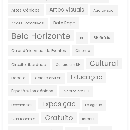
Artes Visuais
Artes Cênicas
Audiovisual
Bate Papo
Ações Formativas
Belo Horizonte
BH Grátis
BH
Calendário Anual de Eventos
Cinema
Cultural
Circuito Liberdade
Cultura em BH
Educação
Debate
defesa civil bh
Espetáculos cênicos
Eventos em BH
Exposição
Experiências
Fotografia
Gratuito
Gastronomia
Infantil