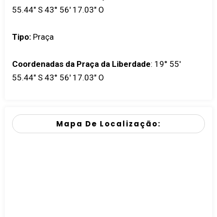
55.44" S 43° 56' 17.03" O
Tipo:
Praça
Coordenadas da Praça da Liberdade
:
19° 55'
55.44" S 43° 56' 17.03" O
Mapa De Localização: