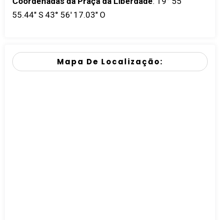
Coordenadas da Praça da Liberdade
:
19° 55'
55.44" S 43° 56' 17.03" O
Mapa De Localização: