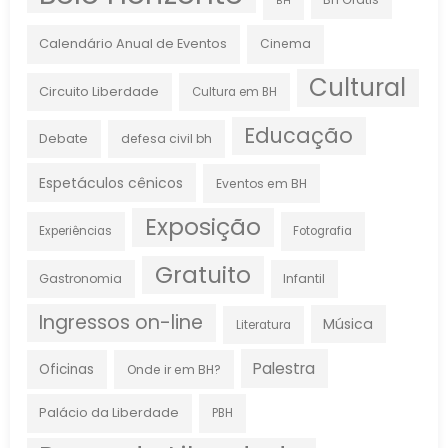
BH
Calendário Anual de Eventos
Cinema
Cultural
Circuito Liberdade
Cultura em BH
Educação
Debate
defesa civil bh
Espetáculos cênicos
Eventos em BH
Exposição
Experiências
Fotografia
Gratuito
Gastronomia
Infantil
Ingressos on-line
Música
Literatura
Palestra
Oficinas
Onde ir em BH?
Palácio da Liberdade
PBH