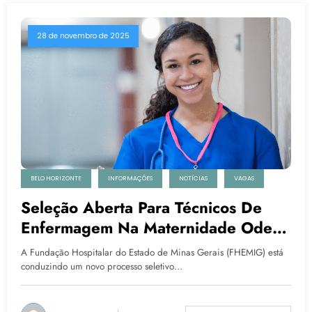
28 de novembro de 2025
BELO HORIZONTE
INFORMAÇÕES
NOTÍCIAS
VAGAS
Seleção Aberta Para Técnicos De
Enfermagem Na Maternidade Odete
Valadares Em Belo Horizonte
A Fundação Hospitalar do Estado de Minas Gerais (FHEMIG) está
conduzindo um novo processo seletivo…