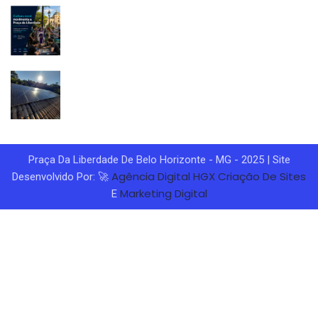
Praça Da Liberdade De Belo Horizonte - MG - 2025 | Site
Agência Digital HGX
Criação De Sites
Desenvolvido Por: 🚀
Marketing Digital
E