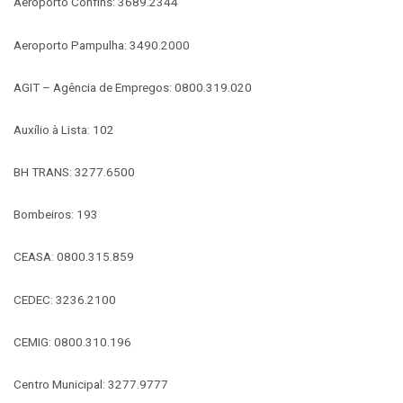
Aeroporto Confins: 3689.2344
Aeroporto Pampulha: 3490.2000
AGIT – Agência de Empregos: 0800.319.020
Auxílio à Lista: 102
BH TRANS: 3277.6500
Bombeiros: 193
CEASA: 0800.315.859
CEDEC: 3236.2100
CEMIG: 0800.310.196
Centro Municipal: 3277.9777