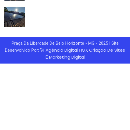
Praça Da Liberdade De Belo Horizonte - MG - 2025 | Site
Agência Digital HGX
Criação De Sites
Desenvolvido Por: 🚀
Marketing Digital
E