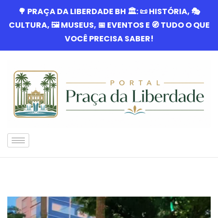
🌳 PRAÇA DA LIBERDADE BH 🏛️: 📜 HISTÓRIA, 🎭
CULTURA, 🖼️ MUSEUS, 📅 EVENTOS E 🧭 TUDO O QUE
VOCÊ PRECISA SABER!