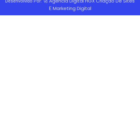
Agência Digital HGX
Criação De Sites
Desenvolvido Por: 🚀
Marketing Digital
E