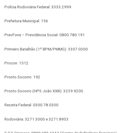
Polícia Rodoviária Federal: 3333.2999
Prefeitura Municipal: 156
PrevFone – Previdência Social: 0800.780.191
Primeiro Batalhão (1º BPM/PMMG): 3307.0300
Procon: 1512
Pronto Socorro: 192
Pronto Socorro (HPS João XXIII): 3239.9200
Receita Federal: 0300.78.0300
Rodoviária: 3271.3000 e 3271.8933
S.O.S Crianças: 0800.283.1244 (Centro de Referência-Denúncia)