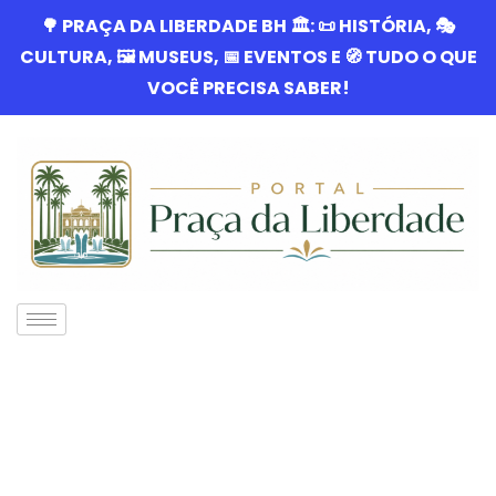
🌳 PRAÇA DA LIBERDADE BH 🏛️: 📜 HISTÓRIA, 🎭
CULTURA, 🖼️ MUSEUS, 📅 EVENTOS E 🧭 TUDO O QUE
VOCÊ PRECISA SABER!