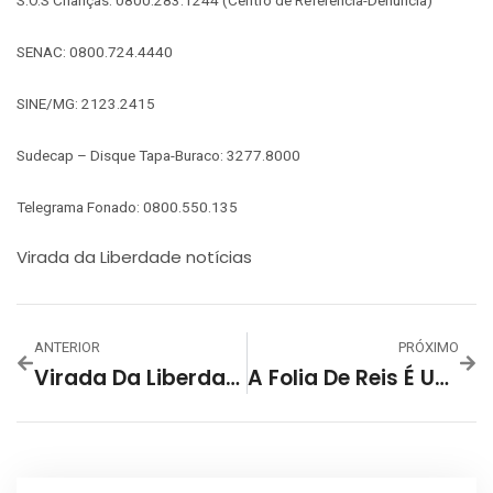
SENAC: 0800.724.4440
SINE/MG: 2123.2415
Sudecap – Disque Tapa-Buraco: 3277.8000
Telegrama Fonado: 0800.550.135
Virada da Liberdade notícias
ANTERIOR
PRÓXIMO
Virada Da Liberdade: BH Vai Iniciar 2025 Com Show De Drones E Lasers
A Folia De Reis É Um Patrimônio Vivo Que Une Fé E Cultura