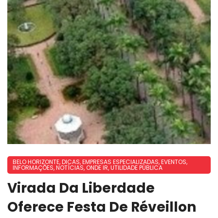
BELO HORIZONTE
,
DICAS
,
EMPRESAS ESPECIALIZADAS
,
EVENTOS
,
INFORMAÇÕES
,
NOTÍCIAS
,
ONDE IR
,
UTILIDADE PÚBLICA
Virada Da Liberdade
Oferece Festa De Réveillon