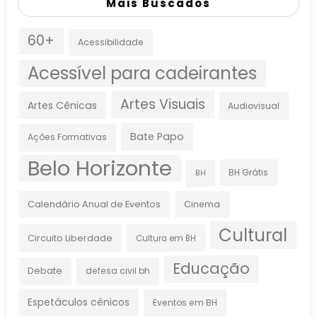
Mais Buscados
60+
Acessibilidade
Acessível para cadeirantes
Artes Visuais
Artes Cênicas
Audiovisual
Bate Papo
Ações Formativas
Belo Horizonte
BH Grátis
BH
Calendário Anual de Eventos
Cinema
Cultural
Circuito Liberdade
Cultura em BH
Educação
Debate
defesa civil bh
Espetáculos cênicos
Eventos em BH