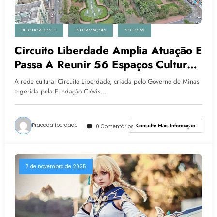
BELO HORIZONTE
INFORMAÇÕES
NOTÍCIAS
Circuito Liberdade Amplia Atuação E
Passa A Reunir 56 Espaços Culturais
Em Belo Horizonte
A rede cultural Circuito Liberdade, criada pelo Governo de Minas
e gerida pela Fundação Clóvis…
Pracadaliberdade
Consulte Mais Informação
0 Comentários
7 de novembro de 2025