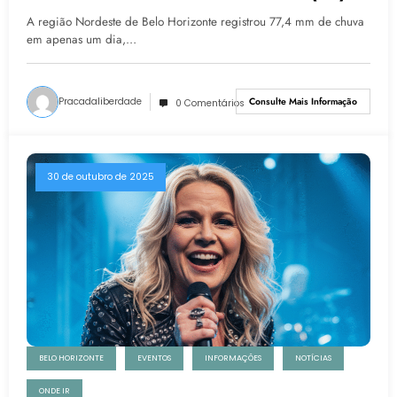
Em Belo Horizonte
A região Nordeste de Belo Horizonte registrou 77,4 mm de chuva
em apenas um dia,…
Pracadaliberdade
Consulte Mais Informação
0 Comentários
30 de outubro de 2025
BELO HORIZONTE
EVENTOS
INFORMAÇÕES
NOTÍCIAS
ONDE IR