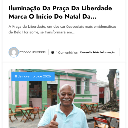
Iluminação Da Praça Da Liberdade
Marca O Início Do Natal Da
Mineiridade Em Belo Horizonte
A Praça da Liberdade, um dos cartões-postais mais emblemáticos
de Belo Horizonte, se transformará em…
Pracadaliberdade
Consulte Mais Informação
1 Comentários
11 de novembro de 2025