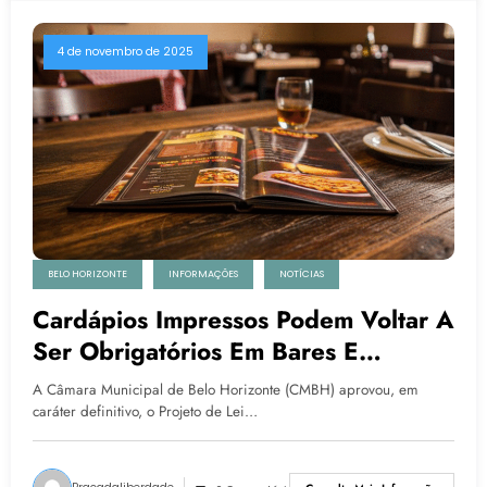
4 de novembro de 2025
BELO HORIZONTE
INFORMAÇÕES
NOTÍCIAS
Cardápios Impressos Podem Voltar A
Ser Obrigatórios Em Bares E
Restaurantes De Belo Horizonte
A Câmara Municipal de Belo Horizonte (CMBH) aprovou, em
caráter definitivo, o Projeto de Lei…