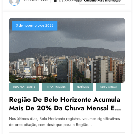
Pracadaliberdade
Consulte Mais Informação
0 Comentários
3 de novembro de 2025
BELO HORIZONTE
INFORMAÇÕES
NOTÍCIAS
SEGURANÇA
Região De Belo Horizonte Acumula
Mais De 20% Da Chuva Mensal Em
Apenas Três Dias
Nos últimos dias, Belo Horizonte registrou volumes significativos
de precipitação, com destaque para a Região…