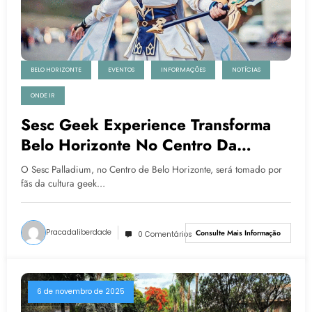
BELO HORIZONTE
EVENTOS
INFORMAÇÕES
NOTÍCIAS
ONDE IR
Sesc Geek Experience Transforma
Belo Horizonte No Centro Da
Cultura Nerd Neste Fim De Semana
O Sesc Palladium, no Centro de Belo Horizonte, será tomado por
fãs da cultura geek…
Pracadaliberdade
Consulte Mais Informação
0 Comentários
6 de novembro de 2025