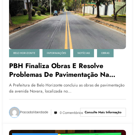
BELO HORIZONTE
INFORMAÇÕES
NOTÍCIAS
OBRAS
PBH Finaliza Obras E Resolve
Problemas De Pavimentação Na
Avenida Novara
A Prefeitura de Belo Horizonte concluiu as obras de pavimentação
da avenida Novara, localizada no…
Pracadaliberdade
Consulte Mais Informação
0 Comentários