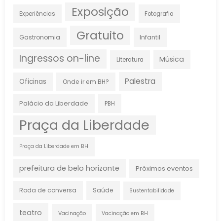
Exposição
Experiências
Fotografia
Gratuito
Gastronomia
Infantil
Ingressos on-line
Música
Literatura
Palestra
Oficinas
Onde ir em BH?
Palácio da Liberdade
PBH
Praça da Liberdade
Praça da Liberdade em BH
prefeitura de belo horizonte
Próximos eventos
Roda de conversa
Saúde
Sustentabilidade
teatro
Vacinação
Vacinação em BH