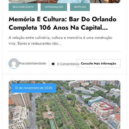
BELO HORIZONTE
INFORMAÇÕES
NOTÍCIAS
Memória E Cultura: Bar Do Orlando
Completa 106 Anos Na Capital
Mineira Nesta Terça (11)
A relação entre culinária, cultura e memória é uma construção
viva. Bares e restaurantes não…
Pracadaliberdade
Consulte Mais Informação
0 Comentários
10 de novembro de 2025