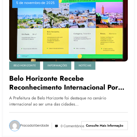
5 de novembro de 2025
BELO HORIZONTE
INFORMAÇÕES
NOTÍCIAS
Belo Horizonte Recebe
Reconhecimento Internacional Por
Projeto De Adaptação Climática
A Prefeitura de Belo Horizonte foi destaque no cenário
Urbana
internacional ao ser uma das cidades…
Pracadaliberdade
Consulte Mais Informação
0 Comentários