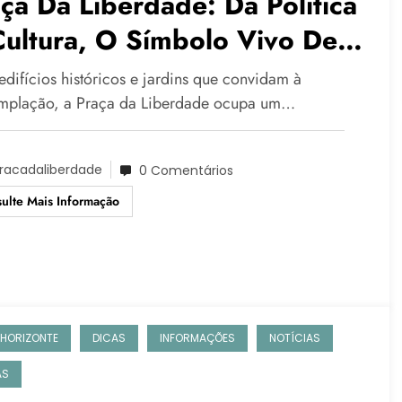
ça Da Liberdade: Da Política
ultura, O Símbolo Vivo De
lo Horizonte
edifícios históricos e jardins que convidam à
mplação, a Praça da Liberdade ocupa um…
racadaliberdade
0 Comentários
ulte Mais Informação
 HORIZONTE
DICAS
INFORMAÇÕES
NOTÍCIAS
AS