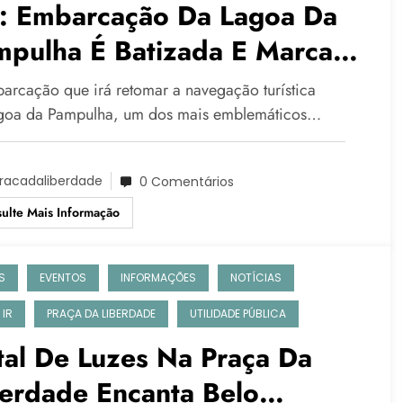
: Embarcação Da Lagoa Da
mpulha É Batizada E Marca
va Fase Do Turismo Na
arcação que irá retomar a navegação turística
ital
goa da Pampulha, um dos mais emblemáticos…
racadaliberdade
0 Comentários
ulte Mais Informação
S
EVENTOS
INFORMAÇÕES
NOTÍCIAS
 IR
PRAÇA DA LIBERDADE
UTILIDADE PÚBLICA
al De Luzes Na Praça Da
berdade Encanta Belo