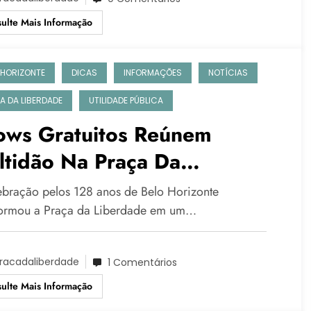
ulte Mais Informação
 HORIZONTE
DICAS
INFORMAÇÕES
NOTÍCIAS
A DA LIBERDADE
UTILIDADE PÚBLICA
ows Gratuitos Reúnem
ltidão Na Praça Da
berdade Em Comemoração
ebração pelos 128 anos de Belo Horizonte
s 128 Anos De BH
formou a Praça da Liberdade em um…
racadaliberdade
1 Comentários
ulte Mais Informação