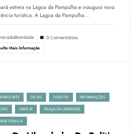
eriência Turística
arã estreia na Lagoa da Pampulha e inaugura nova
iência turística. A Lagoa da Pampulha…
racadaliberdade
0 Comentários
ulte Mais Informação
 HORIZONTE
DICAS
EVENTOS
INFORMAÇÕES
CIAS
ONDE IR
PRAÇA DA LIBERDADE
IDADE PÚBLICA