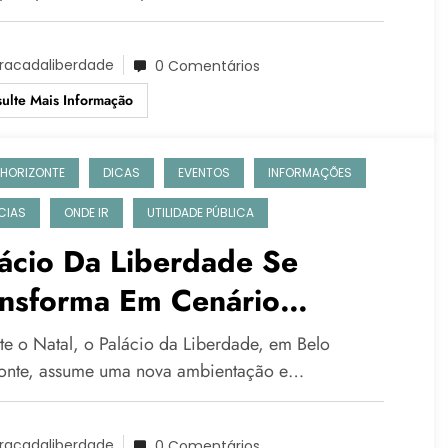
racadaliberdade
0 Comentários
ulte Mais Informação
 HORIZONTE
DICAS
EVENTOS
INFORMAÇÕES
CIAS
ONDE IR
UTILIDADE PÚBLICA
ácio Da Liberdade Se
ansforma Em Cenário
talino E Recebe A Casa Do
te o Natal, o Palácio da Liberdade, em Belo
pai Noel Em BH
onte, assume uma nova ambientação e…
racadaliberdade
0 Comentários