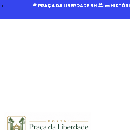
🌳 PRAÇA DA LIBERDADE BH 🏛️: 📜 HISTÓ