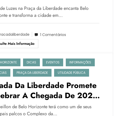
izonte E Transforma A
 de Luzes na Praça da Liberdade encanta Belo
dade Em Cenário De Magia
onte e transforma a cidade em…
racadaliberdade
1 Comentários
ulte Mais Informação
 HORIZONTE
DICAS
EVENTOS
INFORMAÇÕES
CIAS
PRAÇA DA LIBERDADE
UTILIDADE PÚBLICA
rada Da Liberdade Promete
lebrar A Chegada De 2026
m Música, Arte E Grande
eillon de Belo Horizonte terá como um de seus
lico No Circuito Liberdade
ipais palcos o Complexo da…