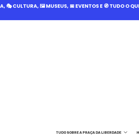
RIA, 🎭 CULTURA, 🖼️ MUSEUS, 📅 EVENTOS E 🧭 TUDO O 
TUDO SOBRE A PRAÇA DA LIBERDADE
H