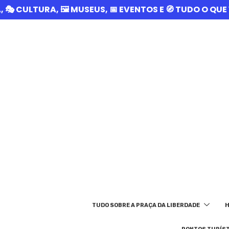
A, 🎭 CULTURA, 🖼️ MUSEUS, 📅 EVENTOS E 🧭 TUDO O Q
TUDO SOBRE A PRAÇA DA LIBERDADE
H