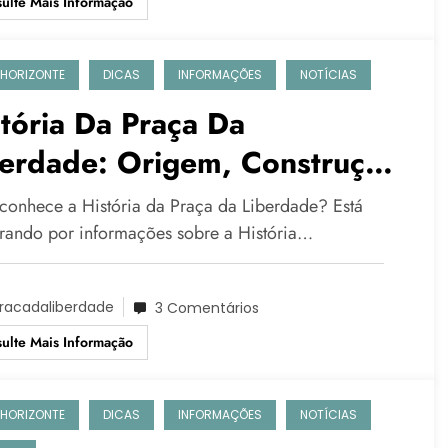
ulte Mais Informação
 HORIZONTE
DICAS
INFORMAÇÕES
NOTÍCIAS
tória Da Praça Da
berdade: Origem, Construção
volução!
conhece a História da Praça da Liberdade? Está
rando por informações sobre a História…
racadaliberdade
3 Comentários
ulte Mais Informação
 HORIZONTE
DICAS
INFORMAÇÕES
NOTÍCIAS