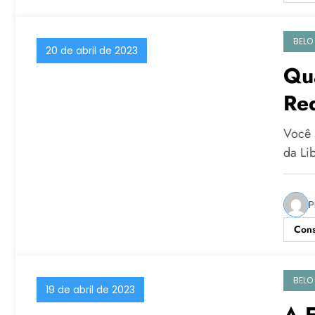
BELO
20 de abril de 2023
Qua
Re
Você 
da Li
P
Cons
BELO
19 de abril de 2023
A 