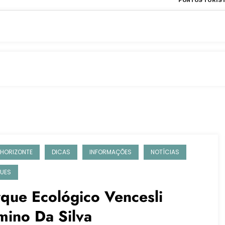
PONTOS TURÍST
 HORIZONTE
DICAS
INFORMAÇÕES
NOTÍCIAS
UES
que Ecológico Vencesli
mino Da Silva