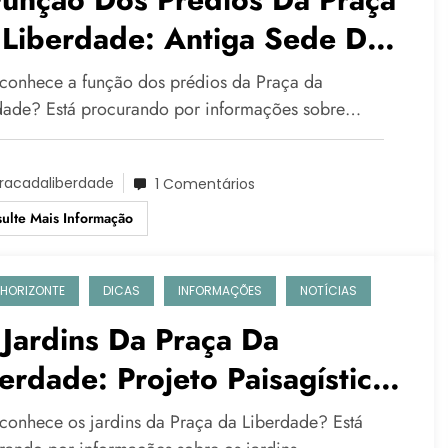
 Liberdade: Antiga Sede Do
verno De Minas Gerais E
conhece a função dos prédios da Praça da
almente Espaço Cultural!
dade? Está procurando por informações sobre…
racadaliberdade
1 Comentários
ulte Mais Informação
 HORIZONTE
DICAS
INFORMAÇÕES
NOTÍCIAS
Jardins Da Praça Da
erdade: Projeto Paisagístico
lora!
conhece os jardins da Praça da Liberdade? Está