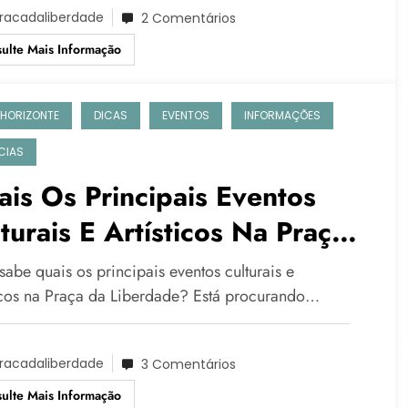
racadaliberdade
2 Comentários
ulte Mais Informação
 HORIZONTE
DICAS
EVENTOS
INFORMAÇÕES
CIAS
is Os Principais Eventos
turais E Artísticos Na Praça
 Liberdade?
abe quais os principais eventos culturais e
ticos na Praça da Liberdade? Está procurando…
racadaliberdade
3 Comentários
ulte Mais Informação