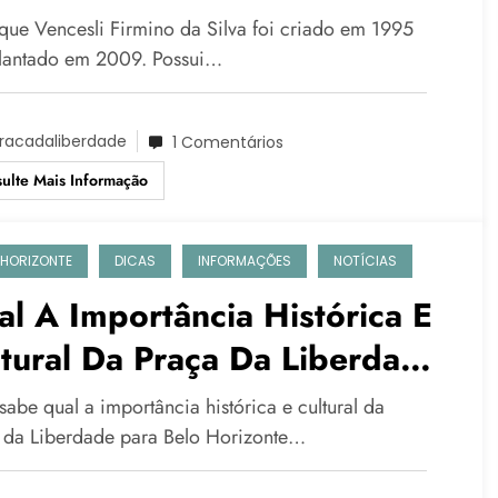
que Vencesli Firmino da Silva foi criado em 1995
lantado em 2009. Possui…
racadaliberdade
1 Comentários
ulte Mais Informação
 HORIZONTE
DICAS
INFORMAÇÕES
NOTÍCIAS
l A Importância Histórica E
tural Da Praça Da Liberdade
a Belo Horizonte E Para O
abe qual a importância histórica e cultural da
sil?
 da Liberdade para Belo Horizonte…