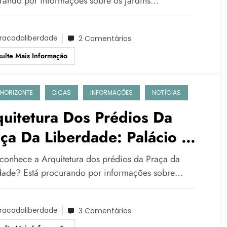
rando por informações sobre os jardins…
racadaliberdade
2 Comentários
ulte Mais Informação
 HORIZONTE
DICAS
INFORMAÇÕES
NOTÍCIAS
uitetura Dos Prédios Da
ça Da Liberdade: Palácio Da
erdade, Edifício Niemeyer,
conhece a Arquitetura dos prédios da Praça da
re Outros, Confira!
dade? Está procurando por informações sobre…
racadaliberdade
3 Comentários