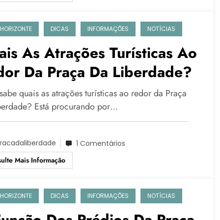
 HORIZONTE
DICAS
INFORMAÇÕES
NOTÍCIAS
is As Atrações Turísticas Ao
dor Da Praça Da Liberdade?
sabe quais as atrações turísticas ao redor da Praça
berdade? Está procurando por…
racadaliberdade
1 Comentários
ulte Mais Informação
 HORIZONTE
DICAS
INFORMAÇÕES
NOTÍCIAS
Função Dos Prédios Da Praça