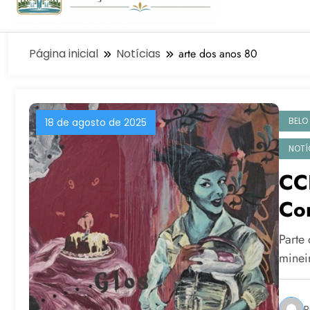
Página inicial
Notícias
arte dos anos 80
BELO
18 de agosto de 2025
NOTÍ
CC
Co
“Fu
Parte
19
minei
P