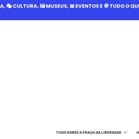
RIA, 🎭 CULTURA, 🖼️ MUSEUS, 📅 EVENTOS E 🧭 TUDO O 
TUDO SOBRE A PRAÇA DA LIBERDADE
H