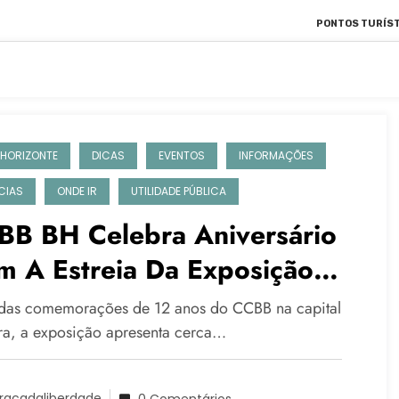
PONTOS TURÍST
 HORIZONTE
DICAS
EVENTOS
INFORMAÇÕES
CIAS
ONDE IR
UTILIDADE PÚBLICA
BB BH Celebra Aniversário
m A Estreia Da Exposição
llgás – Artes Visuais E Anos
 das comemorações de 12 anos do CCBB na capital
80 No Brasil”
ra, a exposição apresenta cerca…
racadaliberdade
0 Comentários