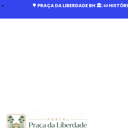
🌳 PRAÇA DA LIBERDADE BH 🏛️: 📜 HISTÓ