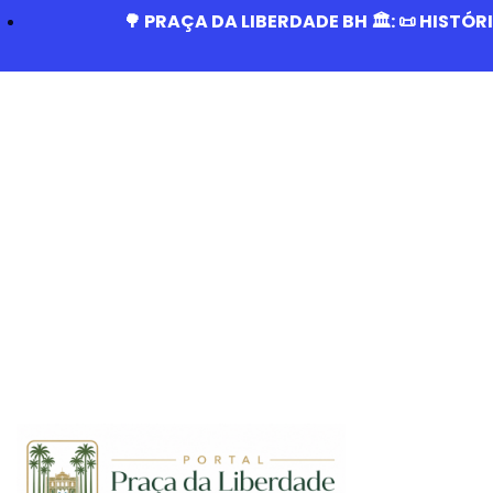
🌳 PRAÇA DA LIBERDADE BH 🏛️: 📜 HISTÓ