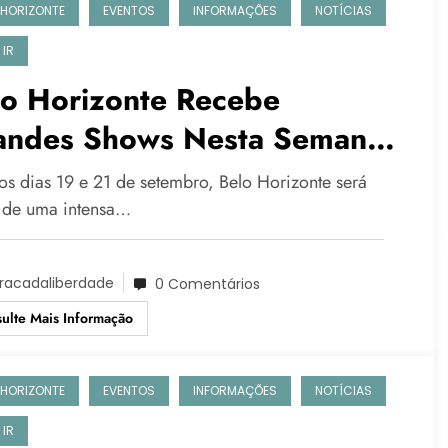
 HORIZONTE
EVENTOS
INFORMAÇÕES
NOTÍCIAS
 IR
lo Horizonte Recebe
andes Shows Nesta Semana:
ogramação Completa
 os dias 19 e 21 de setembro, Belo Horizonte será
 de uma intensa…
racadaliberdade
0 Comentários
ulte Mais Informação
 HORIZONTE
EVENTOS
INFORMAÇÕES
NOTÍCIAS
 IR