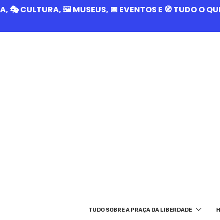
RIA, 🎭 CULTURA, 🖼️ MUSEUS, 📅 EVENTOS E 🧭 TUDO O 
TUDO SOBRE A PRAÇA DA LIBERDADE
H