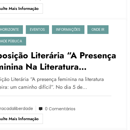
ulte Mais Informação
 HORIZONTE
EVENTOS
INFORMAÇÕES
ONDE IR
IDADE PÚBLICA
osição Literária “A Presença
inina Na Literatura
sileira: Um Caminho Difícil”
ção Literária “A presença feminina na literatura
leira: um caminho difícil”. No dia 5 de…
racadaliberdade
0 Comentários
ulte Mais Informação