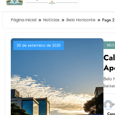
Página inicial
Notícias
Belo Horizonte
Page 2
BELO
30 de setembro de 2025
Cal
Apó
Pre
Belo 
baixas
P
Cons