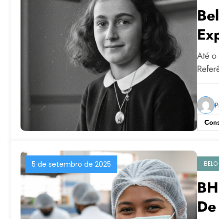
Be
Exp
Até o
Refer
P
Cons
BELO
5 de setembro de 2025
BH
De