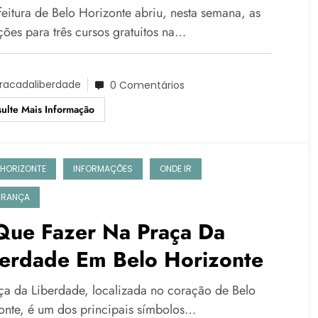
acitação Profissional
feitura de Belo Horizonte abriu, nesta semana, as
ções para três cursos gratuitos na…
racadaliberdade
0 Comentários
ulte Mais Informação
 HORIZONTE
INFORMAÇÕES
ONDE IR
URANÇA
Que Fazer Na Praça Da
berdade Em Belo Horizonte
ça da Liberdade, localizada no coração de Belo
onte, é um dos principais símbolos…