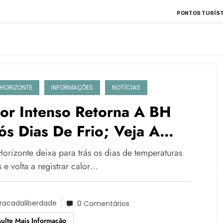
PONTOS TURÍST
 HORIZONTE
INFORMAÇÕES
NOTÍCIAS
or Intenso Retorna A BH
s Dias De Frio; Veja A
visão Para Esta Terça-Feira
Horizonte deixa para trás os dias de temperaturas
 e volta a registrar calor…
racadaliberdade
0 Comentários
ulte Mais Informação