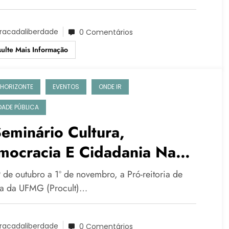
racadaliberdade
0 Comentários
ulte Mais Informação
 HORIZONTE
EVENTOS
ONDE IR
IDADE PÚBLICA
Seminário Cultura,
mocracia E Cidadania Na
rica Latina
 de outubro a 1º de novembro, a Pró-reitoria de
ra da UFMG (Procult)…
racadaliberdade
0 Comentários