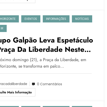
 HORIZONTE
EVENTOS
INFORMAÇÕES
NOTÍCIAS
 IR
upo Galpão Leva Espetáculo
Praça Da Liberdade Neste
mingo (21)
óximo domingo (21), a Praça da Liberdade, em
Horizonte, se transforma em palco…
racadaliberdade
0 Comentários
ulte Mais Informação