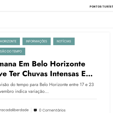
PONTOS TURÍST
 HORIZONTE
INFORMAÇÕES
NOTÍCIAS
ISÃO DO TEMPO
mana Em Belo Horizonte
e Ter Chuvas Intensas E
riação De Temperatura
visão do tempo para Belo Horizonte entre 17 e 23
vembro indica variação…
racadaliberdade
0 Comentários