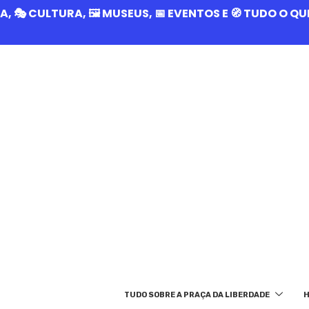
RIA, 🎭 CULTURA, 🖼️ MUSEUS, 📅 EVENTOS E 🧭 TUDO O 
TUDO SOBRE A PRAÇA DA LIBERDADE
H