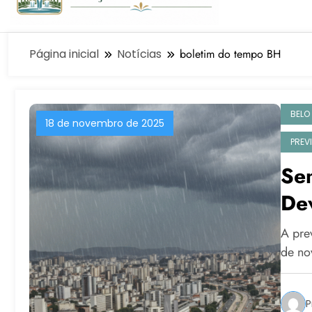
Página inicial
Notícias
boletim do tempo BH
BELO
18 de novembro de 2025
PREV
Se
Dev
Va
A pre
de no
P