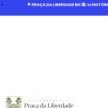
🌳 PRAÇA DA LIBERDADE BH 🏛️: 📜 HISTÓ