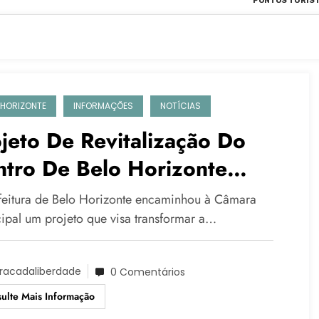
PONTOS TURÍST
 HORIZONTE
INFORMAÇÕES
NOTÍCIAS
jeto De Revitalização Do
ntro De Belo Horizonte
ulsiona Expectativas Do
feitura de Belo Horizonte encaminhou à Câmara
ércio E Da Construção Civil
ipal um projeto que visa transformar a…
racadaliberdade
0 Comentários
ulte Mais Informação