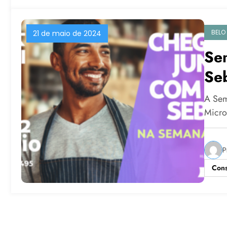
BELO
21 de maio de 2024
Se
Se
A Sem
Micro
P
Cons