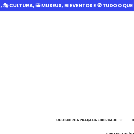
A, 🎭 CULTURA, 🖼️ MUSEUS, 📅 EVENTOS E 🧭 TUDO O Q
TUDO SOBRE A PRAÇA DA LIBERDADE
H