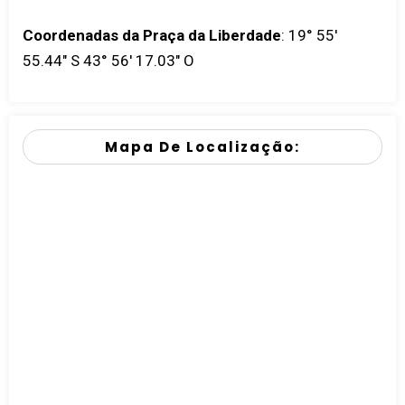
Coordenadas da Praça da Liberdade
:
19° 55'
55.44" S 43° 56' 17.03" O
Mapa De Localização: