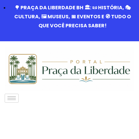
🌳 PRAÇA DA LIBERDADE BH 🏛️: 📜 HISTÓRIA, 🎭
CULTURA, 🖼️ MUSEUS, 📅 EVENTOS E 🧭 TUDO O
QUE VOCÊ PRECISA SABER!