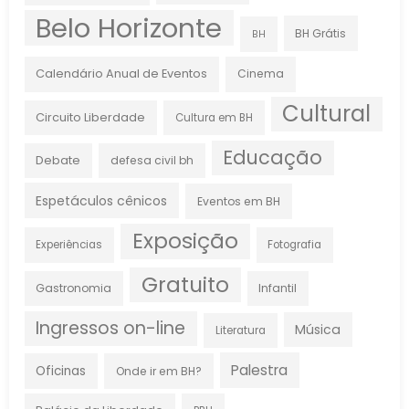
Belo Horizonte
BH Grátis
BH
Calendário Anual de Eventos
Cinema
Cultural
Circuito Liberdade
Cultura em BH
Educação
Debate
defesa civil bh
Espetáculos cênicos
Eventos em BH
Exposição
Experiências
Fotografia
Gratuito
Gastronomia
Infantil
Ingressos on-line
Música
Literatura
Palestra
Oficinas
Onde ir em BH?