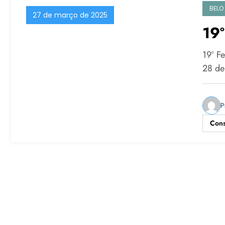
BELO
27 de março de 2025
19
19° F
28 de
P
Cons