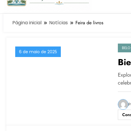
Página inicial
Notícias
Feira de livros
BELO
6 de maio de 2025
Bie
Explo
celeb
P
Cons