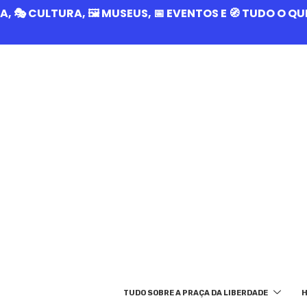
RIA, 🎭 CULTURA, 🖼️ MUSEUS, 📅 EVENTOS E 🧭 TUDO O 
TUDO SOBRE A PRAÇA DA LIBERDADE
H