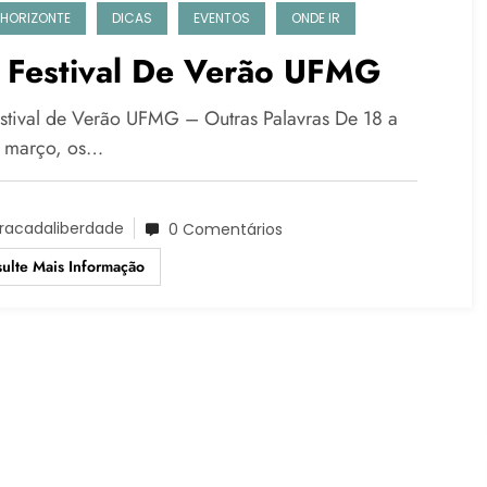
 HORIZONTE
DICAS
EVENTOS
ONDE IR
º Festival De Verão UFMG
estival de Verão UFMG – Outras Palavras De 18 a
 março, os…
racadaliberdade
0 Comentários
ulte Mais Informação