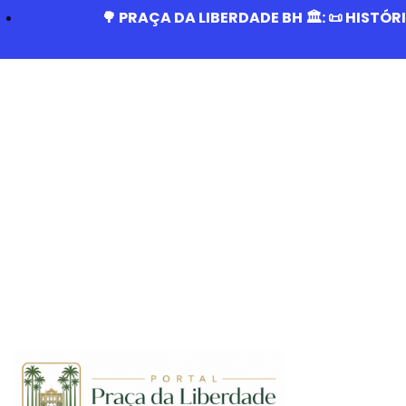
🌳 PRAÇA DA LIBERDADE BH 🏛️: 📜 HISTÓ