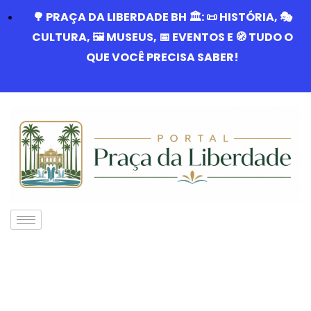
🌳 PRAÇA DA LIBERDADE BH 🏛️: 📜 HISTÓRIA, 🎭
CULTURA, 🖼️ MUSEUS, 📅 EVENTOS E 🧭 TUDO O
QUE VOCÊ PRECISA SABER!