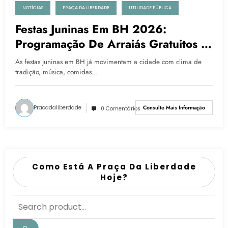
NOTÍCIAS
PRAÇA DA LIBERDADE
UTILIDADE PÚBLICA
Festas Juninas Em BH 2026:
Programação De Arraiás Gratuitos E
Pagos Em Belo Horizonte
As festas juninas em BH já movimentam a cidade com clima de
tradição, música, comidas…
Pracadaliberdade
Consulte Mais Informação
0 Comentários
Como Está A Praça Da Liberdade
Hoje?