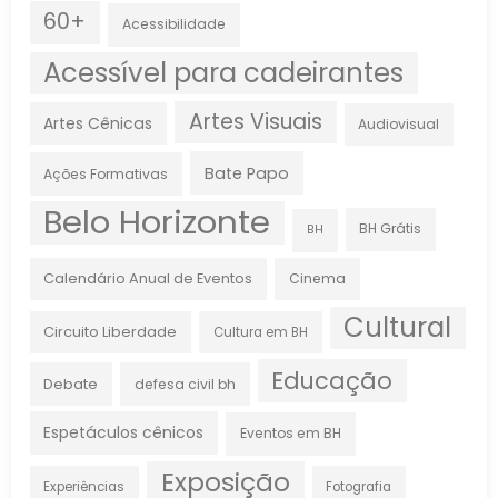
60+
Acessibilidade
Acessível para cadeirantes
Artes Visuais
Artes Cênicas
Audiovisual
Bate Papo
Ações Formativas
Belo Horizonte
BH Grátis
BH
Calendário Anual de Eventos
Cinema
Cultural
Circuito Liberdade
Cultura em BH
Educação
Debate
defesa civil bh
Espetáculos cênicos
Eventos em BH
Exposição
Experiências
Fotografia