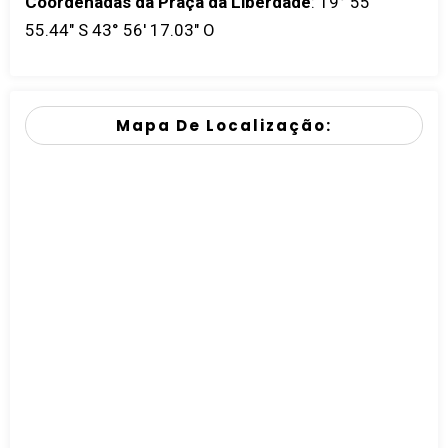
Coordenadas da Praça da Liberdade
:
19° 55'
55.44" S 43° 56' 17.03" O
Mapa De Localização: