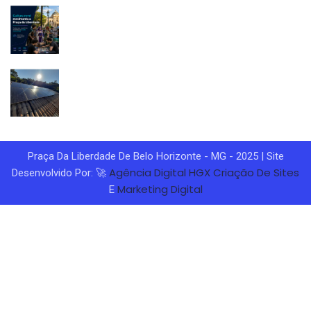
Praça Da Liberdade De Belo Horizonte - MG - 2025 | Site
Agência Digital HGX
Criação De Sites
Desenvolvido Por: 🚀
Marketing Digital
E