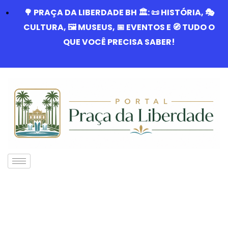
🌳 PRAÇA DA LIBERDADE BH 🏛️: 📜 HISTÓRIA, 🎭
CULTURA, 🖼️ MUSEUS, 📅 EVENTOS E 🧭 TUDO O
QUE VOCÊ PRECISA SABER!