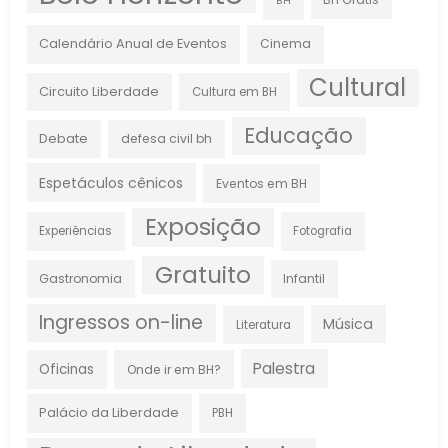
BH
Calendário Anual de Eventos
Cinema
Cultural
Circuito Liberdade
Cultura em BH
Educação
Debate
defesa civil bh
Espetáculos cênicos
Eventos em BH
Exposição
Experiências
Fotografia
Gratuito
Gastronomia
Infantil
Ingressos on-line
Música
Literatura
Palestra
Oficinas
Onde ir em BH?
Palácio da Liberdade
PBH