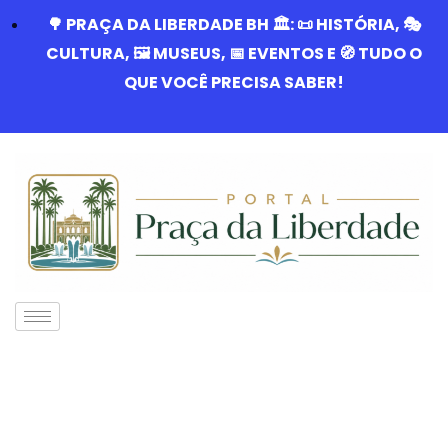
🌳 PRAÇA DA LIBERDADE BH 🏛️: 📜 HISTÓRIA, 🎭
CULTURA, 🖼️ MUSEUS, 📅 EVENTOS E 🧭 TUDO O
QUE VOCÊ PRECISA SABER!