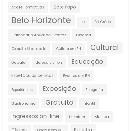
Bate Papo
Ações Formativas
Belo Horizonte
BH Grátis
BH
Calendário Anual de Eventos
Cinema
Cultural
Circuito Liberdade
Cultura em BH
Educação
Debate
defesa civil bh
Espetáculos cênicos
Eventos em BH
Exposição
Experiências
Fotografia
Gratuito
Gastronomia
Infantil
Ingressos on-line
Música
Literatura
Palestra
Oficinas
Onde ir em BH?