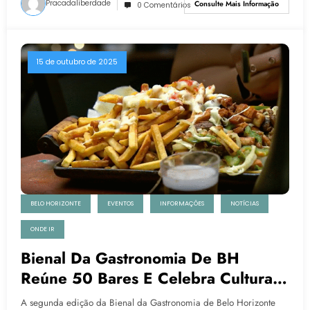
Pracadaliberdade
Consulte Mais Informação
0 Comentários
15 de outubro de 2025
BELO HORIZONTE
EVENTOS
INFORMAÇÕES
NOTÍCIAS
ONDE IR
Bienal Da Gastronomia De BH
Reúne 50 Bares E Celebra Cultura E
Tradição Culinária Mineira
A segunda edição da Bienal da Gastronomia de Belo Horizonte