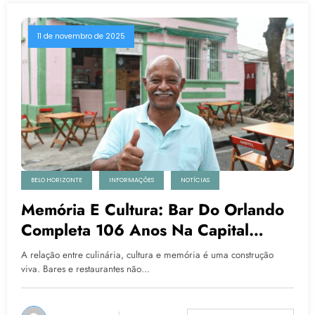
11 de novembro de 2025
BELO HORIZONTE
INFORMAÇÕES
NOTÍCIAS
Memória E Cultura: Bar Do Orlando
Completa 106 Anos Na Capital
Mineira Nesta Terça (11)
A relação entre culinária, cultura e memória é uma construção
viva. Bares e restaurantes não…