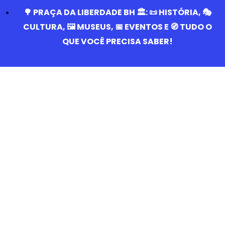
🌳 PRAÇA DA LIBERDADE BH 🏛️: 📜 HISTÓRIA, 🎭
CULTURA, 🖼️ MUSEUS, 📅 EVENTOS E 🧭 TUDO O
QUE VOCÊ PRECISA SABER!