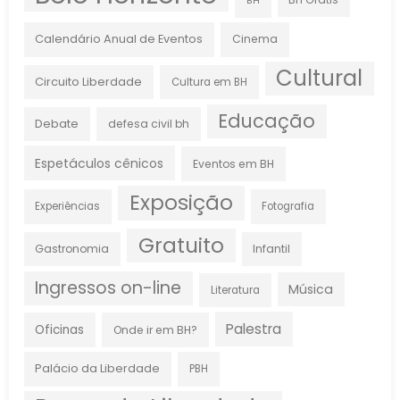
BH
Calendário Anual de Eventos
Cinema
Cultural
Circuito Liberdade
Cultura em BH
Educação
Debate
defesa civil bh
Espetáculos cênicos
Eventos em BH
Exposição
Experiências
Fotografia
Gratuito
Gastronomia
Infantil
Ingressos on-line
Música
Literatura
Palestra
Oficinas
Onde ir em BH?
Palácio da Liberdade
PBH