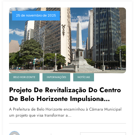
25 de novembro de 2025
BELO HORIZONTE
INFORMAÇÕES
NOTÍCIAS
Projeto De Revitalização Do Centro
De Belo Horizonte Impulsiona
Expectativas Do Comércio E Da
A Prefeitura de Belo Horizonte encaminhou à Câmara Municipal
Construção Civil
um projeto que visa transformar a…