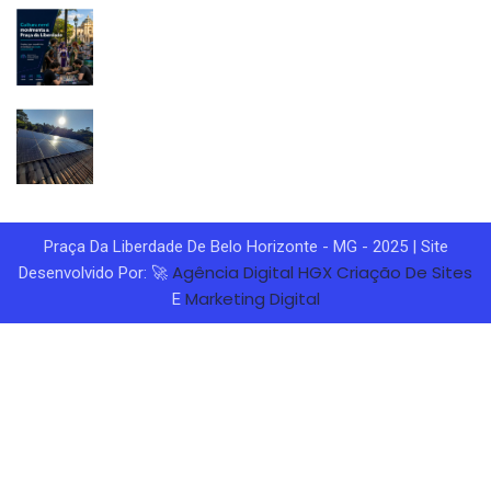
Praça Da Liberdade De Belo Horizonte - MG - 2025 | Site
Agência Digital HGX
Criação De Sites
Desenvolvido Por: 🚀
Marketing Digital
E