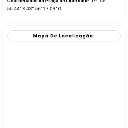
Coordenadas da Praça da Liberdade
:
19° 55'
55.44" S 43° 56' 17.03" O
Mapa De Localização: