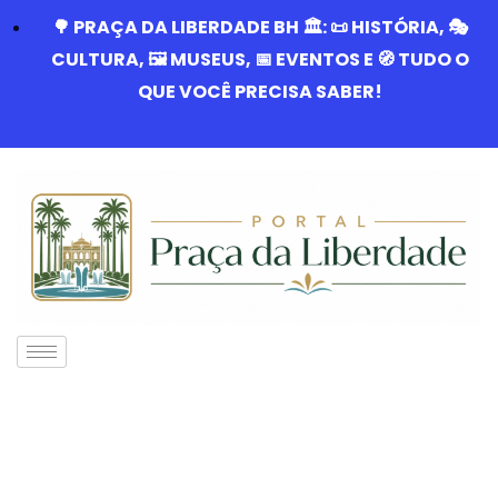
🌳 PRAÇA DA LIBERDADE BH 🏛️: 📜 HISTÓRIA, 🎭
CULTURA, 🖼️ MUSEUS, 📅 EVENTOS E 🧭 TUDO O
QUE VOCÊ PRECISA SABER!