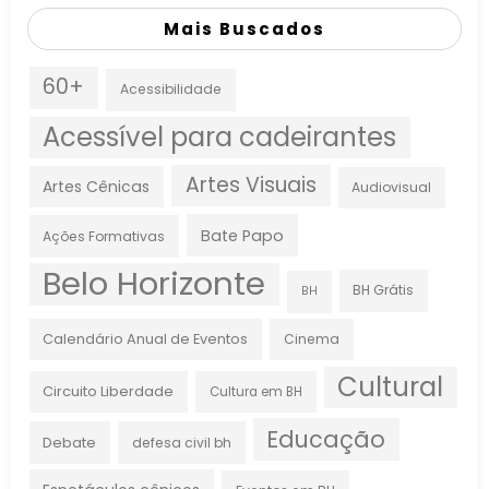
Mais Buscados
60+
Acessibilidade
Acessível para cadeirantes
Artes Visuais
Artes Cênicas
Audiovisual
Bate Papo
Ações Formativas
Belo Horizonte
BH Grátis
BH
Calendário Anual de Eventos
Cinema
Cultural
Circuito Liberdade
Cultura em BH
Educação
Debate
defesa civil bh