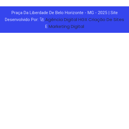
Praça Da Liberdade De Belo Horizonte - MG - 2025 | Site
Agência Digital HGX
Criação De Sites
Desenvolvido Por: 🚀
Marketing Digital
E