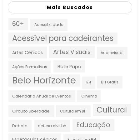
Mais Buscados
60+
Acessibilidade
Acessível para cadeirantes
Artes Visuais
Artes Cênicas
Audiovisual
Bate Papo
Ações Formativas
Belo Horizonte
BH Grátis
BH
Calendário Anual de Eventos
Cinema
Cultural
Circuito Liberdade
Cultura em BH
Educação
Debate
defesa civil bh
Espetáculos cênicos
Eventos em BH