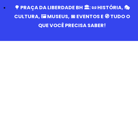
🌳 PRAÇA DA LIBERDADE BH 🏛️: 📜 HISTÓRIA, 🎭
CULTURA, 🖼️ MUSEUS, 📅 EVENTOS E 🧭 TUDO O
QUE VOCÊ PRECISA SABER!