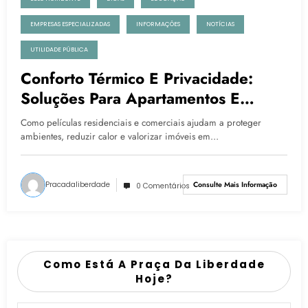
EMPRESAS ESPECIALIZADAS
INFORMAÇÕES
NOTÍCIAS
UTILIDADE PÚBLICA
Conforto Térmico E Privacidade:
Soluções Para Apartamentos E
Escritórios Na Região Da Praça Da
Como películas residenciais e comerciais ajudam a proteger
Liberdade
ambientes, reduzir calor e valorizar imóveis em…
Pracadaliberdade
Consulte Mais Informação
0 Comentários
Como Está A Praça Da Liberdade
Hoje?