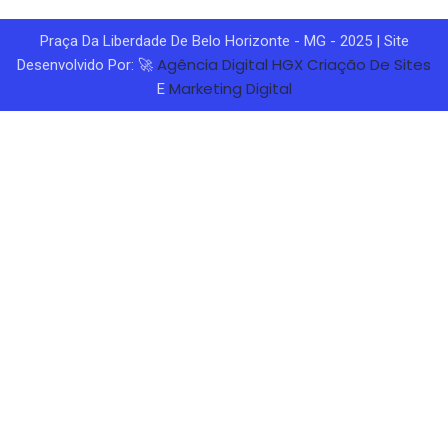
Praça Da Liberdade De Belo Horizonte - MG - 2025 | Site
Agência Digital HGX
Criação De Sites
Desenvolvido Por: 🚀
Marketing Digital
E