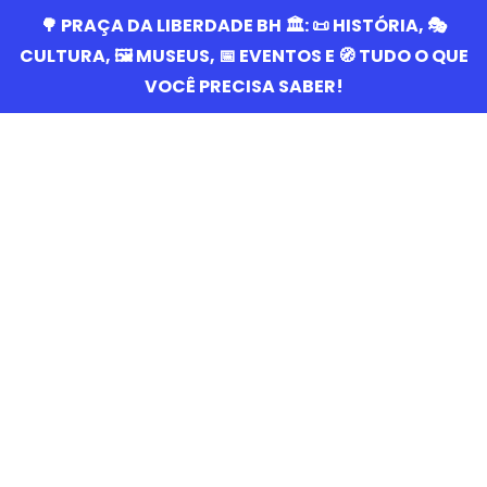
🌳 PRAÇA DA LIBERDADE BH 🏛️: 📜 HISTÓRIA, 🎭
CULTURA, 🖼️ MUSEUS, 📅 EVENTOS E 🧭 TUDO O QUE
VOCÊ PRECISA SABER!