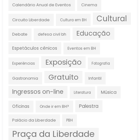
Calendário Anual de Eventos
Cinema
Cultural
Circuito Liberdade
Cultura em BH
Educação
Debate
defesa civil bh
Espetáculos cênicos
Eventos em BH
Exposição
Experiências
Fotografia
Gratuito
Gastronomia
Infantil
Ingressos on-line
Música
Literatura
Palestra
Oficinas
Onde ir em BH?
Palácio da Liberdade
PBH
Praça da Liberdade