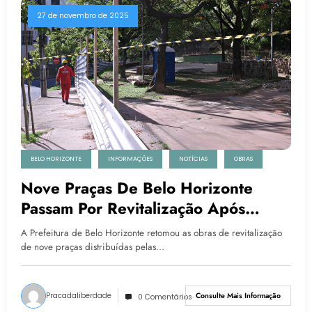
27 de novembro de 2025
BELO HORIZONTE
INFORMAÇÕES
NOTÍCIAS
OBRAS
Nove Praças De Belo Horizonte
Passam Por Revitalização Após
Retomada Das Obras
A Prefeitura de Belo Horizonte retomou as obras de revitalização
de nove praças distribuídas pelas…
Pracadaliberdade
Consulte Mais Informação
0 Comentários