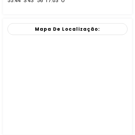
55.44" S 43° 56' 17.03" O
Mapa De Localização: