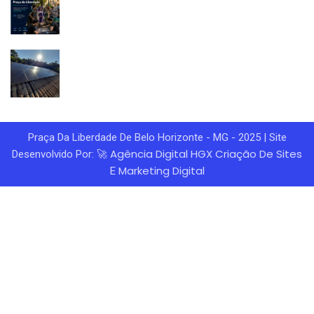
Praça Da Liberdade De Belo Horizonte - MG - 2025 | Site
Agência Digital HGX
Criação De Sites
Desenvolvido Por: 🚀
Marketing Digital
E